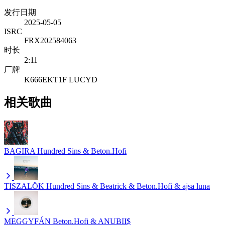
发行日期
2025-05-05
ISRC
FRX202584063
时长
2:11
厂牌
K666EKT1F LUCYD
相关歌曲
BAGIRA
Hundred Sins & Beton.Hofi
TISZALÖK
Hundred Sins & Beatrick & Beton.Hofi & ajsa luna
MEGGYFÁN
Beton.Hofi & ANUBII$