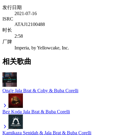
发行日期
2021-07-16
ISRC
ATAJ12100488
时长
2:58
厂牌
Imperia, by Yellowcake, Inc.
相关歌曲
Ona'e
Jala Brat & Coby & Buba Corelli
Bez Koda
Jala Brat & Buba Corelli
Kamikaza
Senidah & Jala Brat & Buba Corelli