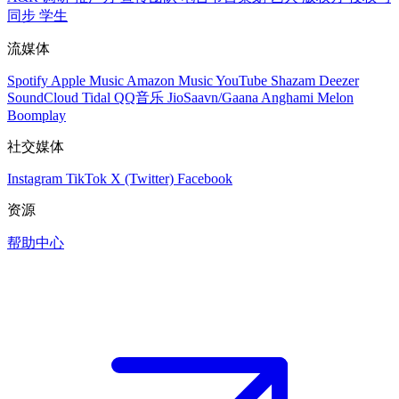
同步
学生
流媒体
Spotify
Apple Music
Amazon Music
YouTube
Shazam
Deezer
SoundCloud
Tidal
QQ音乐
JioSaavn/Gaana
Anghami
Melon
Boomplay
社交媒体
Instagram
TikTok
X (Twitter)
Facebook
资源
帮助中心