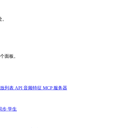
处。
一个面板。
放列表
API
音频特征
MCP 服务器
同步
学生