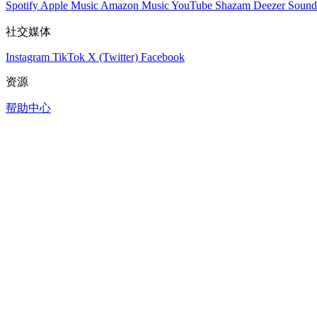
Spotify
Apple Music
Amazon Music
YouTube
Shazam
Deezer
Sound
社交媒体
Instagram
TikTok
X (Twitter)
Facebook
资源
帮助中心