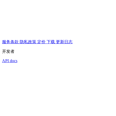
服务条款
隐私政策
定价
下载
更新日志
开发者
API docs