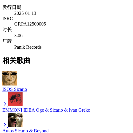
发行日期
2025-01-13
ISRC
GRPA12500005
时长
3:06
厂牌
Panik Records
相关歌曲
ISOS
Sicario
EMMONI IDEA
Oge & Sicario & Ivan Greko
Autos
Sicario & Beyond