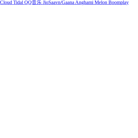
Cloud
Tidal
QQ音乐
JioSaavn/Gaana
Anghami
Melon
Boomplay