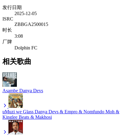
发行日期
2025-12-05
ISRC
ZBBGA2500015
时长
3:08
厂牌
Dolphin FC
相关歌曲
Asambe
Danya Devs
uMuzi we Glass
Danya Devs & Empro & Nomfundo Moh &
Kinglee Beats & Makhosi