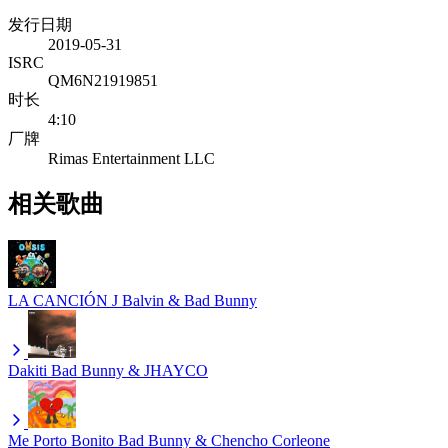
发行日期
2019-05-31
ISRC
QM6N21919851
时长
4:10
厂牌
Rimas Entertainment LLC
相关歌曲
LA CANCIÓN
J Balvin & Bad Bunny
Dakiti
Bad Bunny & JHAYCO
Me Porto Bonito
Bad Bunny & Chencho Corleone