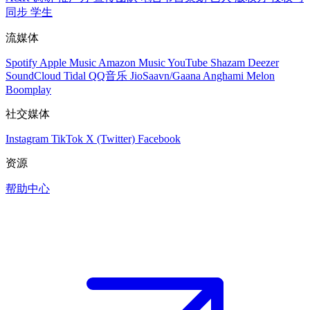
同步
学生
流媒体
Spotify
Apple Music
Amazon Music
YouTube
Shazam
Deezer
SoundCloud
Tidal
QQ音乐
JioSaavn/Gaana
Anghami
Melon
Boomplay
社交媒体
Instagram
TikTok
X (Twitter)
Facebook
资源
帮助中心