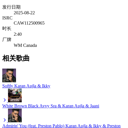
发行日期
2025-08-22
ISRC
CAW112500965
时长
2:40
厂牌
WM Canada
相关歌曲
Softly
Karan Aujla & Ikky
White Brown Black
Avvy Sra & Karan Aujla & Jaani
Admirin' You (feat. Preston Pablo)
Karan Aujla & Ikky & Preston