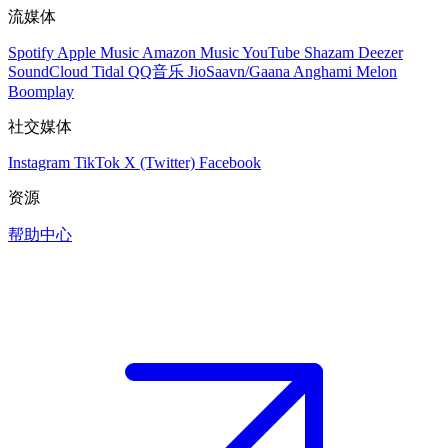
流媒体
Spotify
Apple Music
Amazon Music
YouTube
Shazam
Deezer
SoundCloud
Tidal
QQ音乐
JioSaavn/Gaana
Anghami
Melon
Boomplay
社交媒体
Instagram
TikTok
X (Twitter)
Facebook
资源
帮助中心