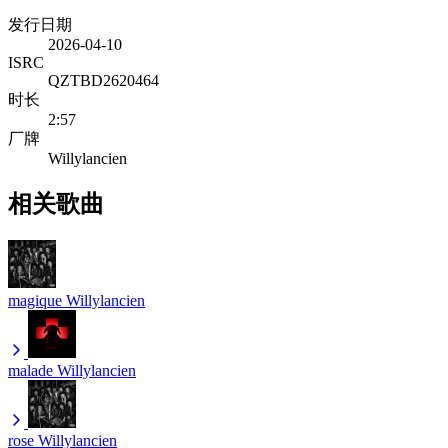
发行日期
2026-04-10
ISRC
QZTBD2620464
时长
2:57
厂牌
Willylancien
相关歌曲
magique
Willylancien
malade
Willylancien
rose
Willylancien