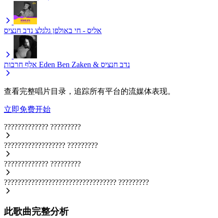
אליס - חי באולפן גלגלצ
נדב חנציס
Eden Ben Zaken & נדב חנציס
אלף חרבות
查看完整唱片目录，追踪所有平台的流媒体表现。
立即免费开始
?????????????
?????????
??????????????????
?????????
?????????????
?????????
?????????????????????????????????
?????????
此歌曲完整分析