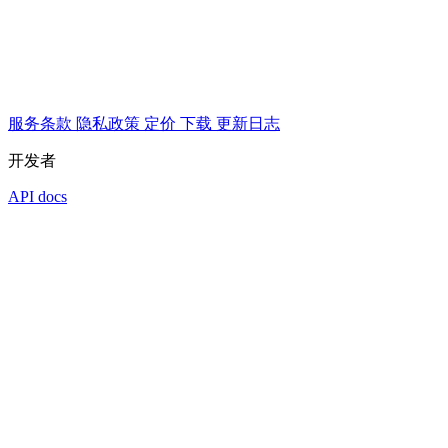
服务条款
隐私政策
定价
下载
更新日志
开发者
API docs