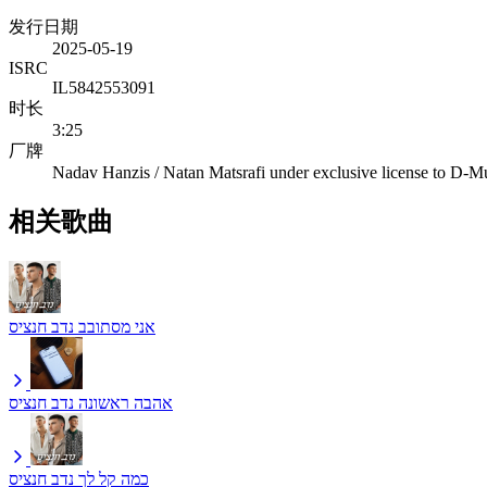
发行日期
2025-05-19
ISRC
IL5842553091
时长
3:25
厂牌
Nadav Hanzis / Natan Matsrafi under exclusive license to D-M
相关歌曲
אני מסתובב
נדב חנציס
אהבה ראשונה
נדב חנציס
כמה קל לך
נדב חנציס