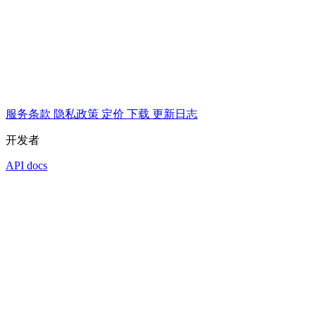
服务条款
隐私政策
定价
下载
更新日志
开发者
API docs