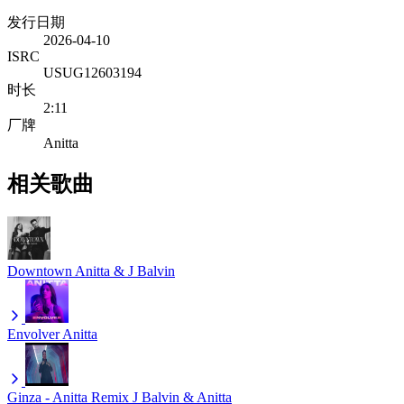
发行日期
2026-04-10
ISRC
USUG12603194
时长
2:11
厂牌
Anitta
相关歌曲
Downtown
Anitta & J Balvin
Envolver
Anitta
Ginza - Anitta Remix
J Balvin & Anitta