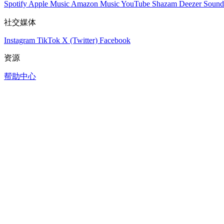
Spotify
Apple Music
Amazon Music
YouTube
Shazam
Deezer
Sound
社交媒体
Instagram
TikTok
X (Twitter)
Facebook
资源
帮助中心