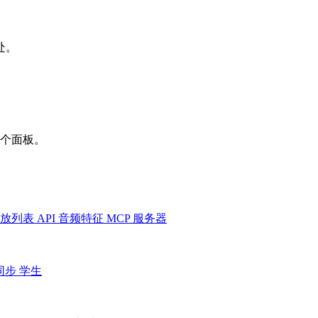
处。
一个面板。
放列表
API
音频特征
MCP 服务器
同步
学生