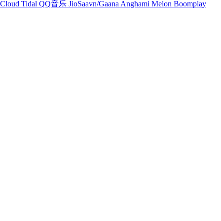
Cloud
Tidal
QQ音乐
JioSaavn/Gaana
Anghami
Melon
Boomplay