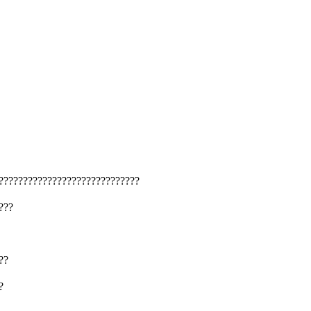
?????????????????????????????
???
??
?