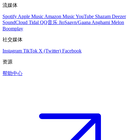
流媒体
Spotify
Apple Music
Amazon Music
YouTube
Shazam
Deezer
SoundCloud
Tidal
QQ音乐
JioSaavn/Gaana
Anghami
Melon
Boomplay
社交媒体
Instagram
TikTok
X (Twitter)
Facebook
资源
帮助中心