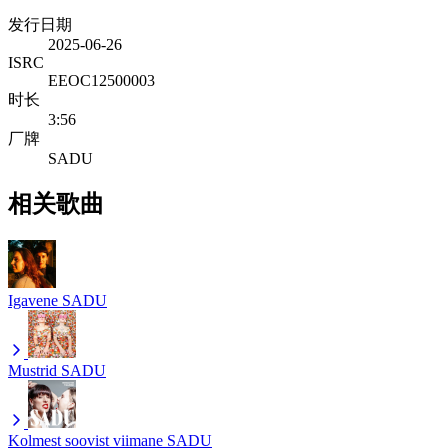
发行日期
2025-06-26
ISRC
EEOC12500003
时长
3:56
厂牌
SADU
相关歌曲
Igavene
SADU
Mustrid
SADU
Kolmest soovist viimane
SADU