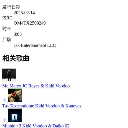
发行日期
2025-02-14
ISRC
QM4TX2509249
时长
3:03
厂牌
Jak Entertainment LLC
相关歌曲
Me Mareo
JC Reyes & Kidd Voodoo
Tas Texteandome
Kidd Voodoo & Katteyes
Minnie <3
Kidd Voodoo & Daiko 02