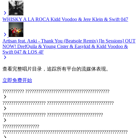
WHISKY A LA ROCA
Kidd Voodoo & Jere Klein & Swift 047
Artisan feat. Anki - Thank You (Beatsole Remix) [In Sessions] OUT
NOW!
DrefQuila & Young Cister & Easykid & Kidd Voodoo &
Swift 047 & LOS 4F
查看完整唱片目录，追踪所有平台的流媒体表现。
立即免费开始
??????????
???????????????????????????????????????
????????????????????
???????????????????????????????
????????????????????
??????????????????????????
?????????????????
??????????????????????????????????????????????????????????