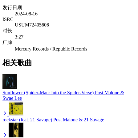
发行日期
2024-08-16
ISRC
USUM72405606
时长
3:27
厂牌
Mercury Records / Republic Records
相关歌曲
Sunflower (Spider-Man: Into the Spider-Verse)
Post Malone &
Swae Lee
rockstar (feat. 21 Savage)
Post Malone & 21 Savage