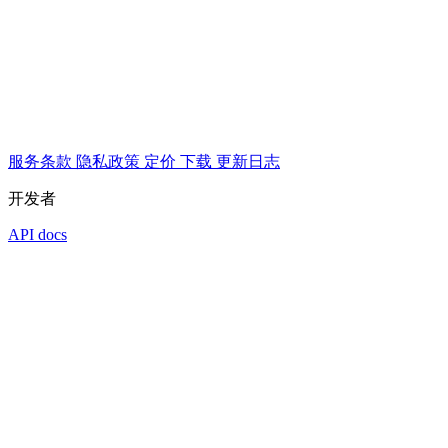
服务条款
隐私政策
定价
下载
更新日志
开发者
API docs