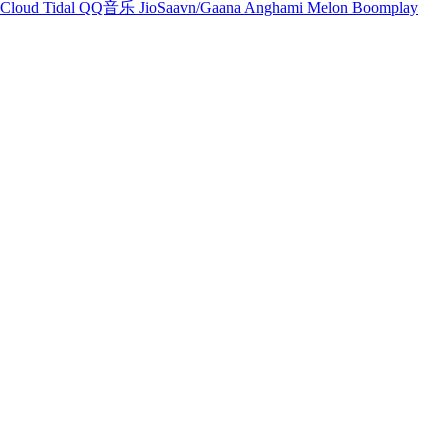
Cloud
Tidal
QQ音乐
JioSaavn/Gaana
Anghami
Melon
Boomplay