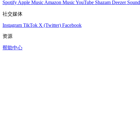
Spotify
Apple Music
Amazon Music
YouTube
Shazam
Deezer
Sound
社交媒体
Instagram
TikTok
X (Twitter)
Facebook
资源
帮助中心