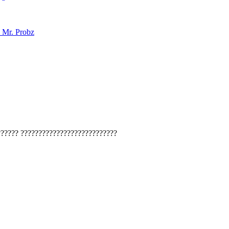
 Mr. Probz
??????
???????????????????????????