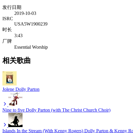
发行日期
2019-10-03
ISRC
USA5W1900239
时长
3:43
厂牌
Essential Worship
相关歌曲
Jolene
Dolly Parton
Nine to five
Dolly Parton (with The Christ Church Choir)
Islands In the Stream (With Kenny Rogers)
Dolly Parton & Kenny R