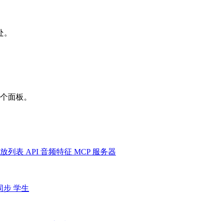
处。
一个面板。
放列表
API
音频特征
MCP 服务器
同步
学生