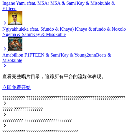
Ingane Yami (feat. MSA)
MSA & Sami'Kay & Misokuhle &
F1fteen
Ngiyakhuleka (feat. Sfundo & Khaya)
Khaya & sfundo & Noxolo
Ngema & Sami'Kay & Misokuhle
Amabillion
F1FTEEN & Sami'Kay & Young2unnBeats &
Misokuhle
查看完整唱片目录，追踪所有平台的流媒体表现。
立即免费开始
???????????
????????????????????????????????????????????????
?????
??????????????
??????????
???????????????????????
???????????
?????????????????????????