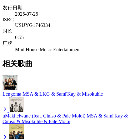
发行日期
2025-07-25
ISRC
USUYG1746334
时长
6:55
厂牌
Mud House Music Entertainment
相关歌曲
Lengoma
MSA & LKG & Sami'Kay & Misokuhle
uMakhelwane (feat. Ciniso & Pale Moloi)
MSA & Sami'Kay &
Ciniso & Misokuhle & Pale Moloi