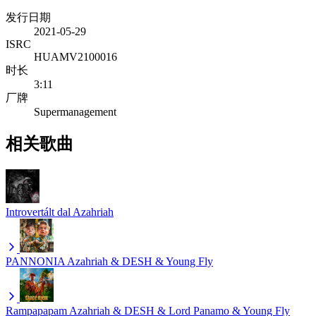
发行日期
2021-05-29
ISRC
HUAMV2100016
时长
3:11
厂牌
Supermanagement
相关歌曲
Introvertált dal
Azahriah
PANNONIA
Azahriah & DESH & Young Fly
Rampapapam
Azahriah & DESH & Lord Panamo & Young Fly