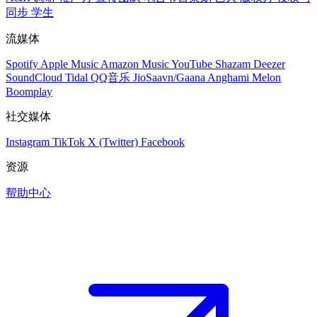
同步
学生
流媒体
Spotify
Apple Music
Amazon Music
YouTube
Shazam
Deezer
SoundCloud
Tidal
QQ音乐
JioSaavn/Gaana
Anghami
Melon
Boomplay
社交媒体
Instagram
TikTok
X (Twitter)
Facebook
资源
帮助中心