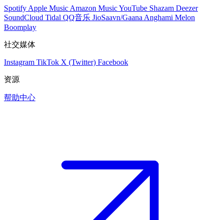
Spotify
Apple Music
Amazon Music
YouTube
Shazam
Deezer
SoundCloud
Tidal
QQ音乐
JioSaavn/Gaana
Anghami
Melon
Boomplay
社交媒体
Instagram
TikTok
X (Twitter)
Facebook
资源
帮助中心