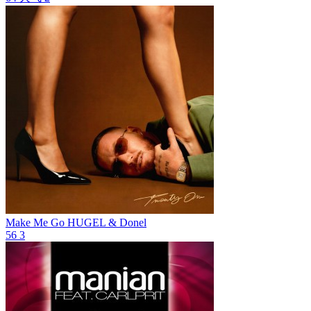
Make Me Go
HUGEL & Donel
56
3