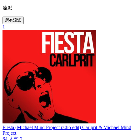
流派
所有流派
1
Fiesta (Michael Mind Project radio edit)
Carlprit & Michael Mind
Project
64
人气
2