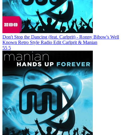
Don't Stop the Dancing (feat. Carlprit) - Ronny Bibow's Well
Known Retro Style Radio Edit
Carlprit & Manian
55
5