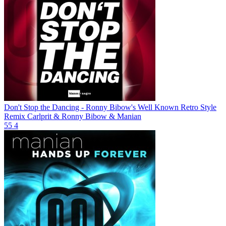
Don't Stop the Dancing - Ronny Bibow's Well Known Retro Style
Remix
Carlprit & Ronny Bibow & Manian
55
4