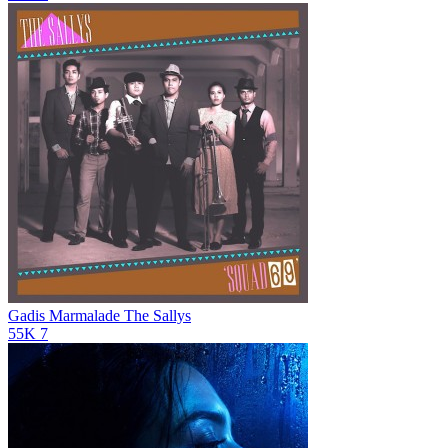
Gadis Marmalade
The Sallys
55K
7