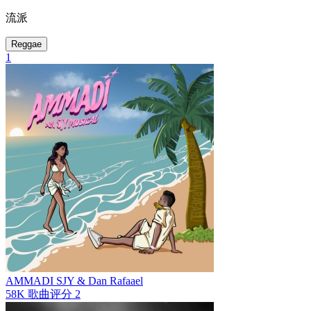
流派
Reggae
1
AMMADI
SJY & Dan Rafaael
58K
歌曲评分
2