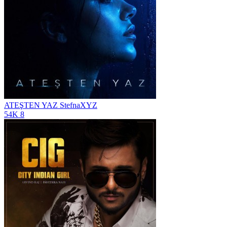
ATEŞTEN YAZ
StefnaXYZ
54K
8