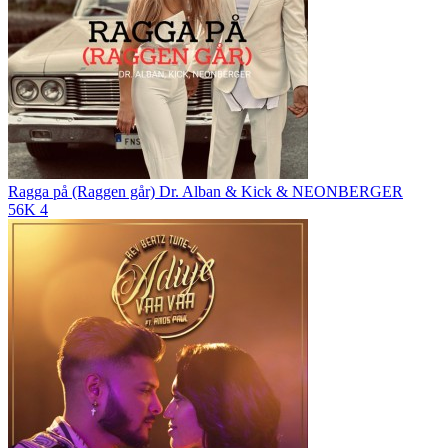
Ragga på (Raggen går)
Dr. Alban & Kick & NEONBERGER
56K
4