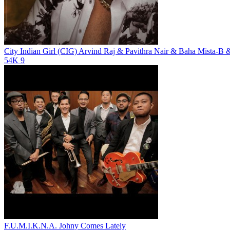
City Indian Girl (CIG)
Arvind Raj & Pavithra Nair & Baha Mista-B 
54K
9
F.U.M.I.K.N.A.
Johny Comes Lately