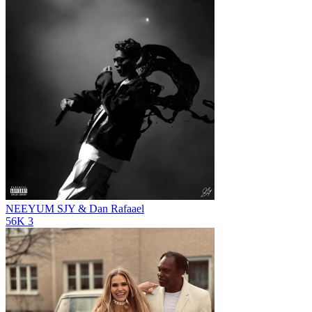
NEEYUM
SJY & Dan Rafaael
56K
3