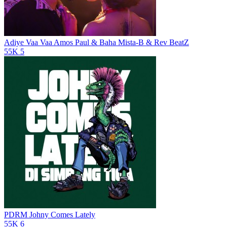
Adiye Vaa Vaa
Amos Paul & Baha Mista-B & Rev BeatZ
55K
5
PDRM
Johny Comes Lately
55K
6