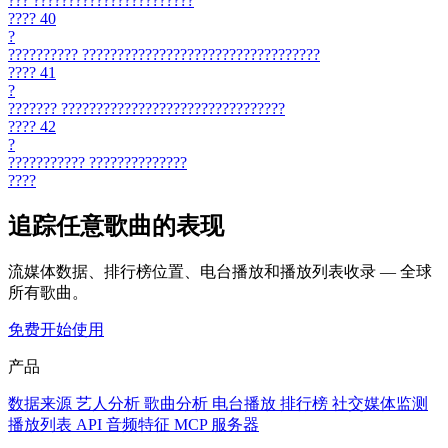
???
???????????????????????
????
40
?
??????????
??????????????????????????????????
????
41
?
???????
????????????????????????????????
????
42
?
???????????
??????????????
????
追踪任意歌曲的表现
流媒体数据、排行榜位置、电台播放和播放列表收录 — 全球
所有歌曲。
免费开始使用
产品
数据来源
艺人分析
歌曲分析
电台播放
排行榜
社交媒体监测
播放列表
API
音频特征
MCP 服务器