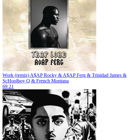
Work (remix)
A$AP Rocky & A$AP Ferg & Trinidad James &
ScHoolboy Q & French Montana
69
21