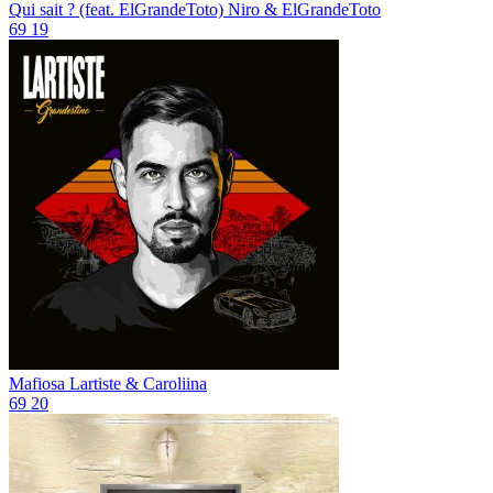
Qui sait ? (feat. ElGrandeToto)
Niro & ElGrandeToto
69
19
Mafiosa
Lartiste & Caroliina
69
20