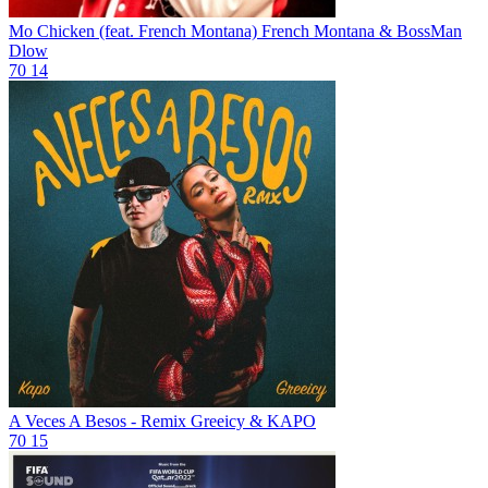
Mo Chicken (feat. French Montana)
French Montana & BossMan
Dlow
70
14
A Veces A Besos - Remix
Greeicy & KAPO
70
15