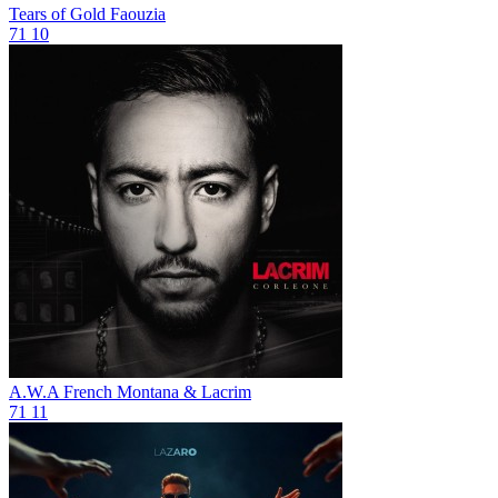
Tears of Gold
Faouzia
71
10
A.W.A
French Montana & Lacrim
71
11