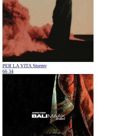
PER LA VITA
Stormy
66
34