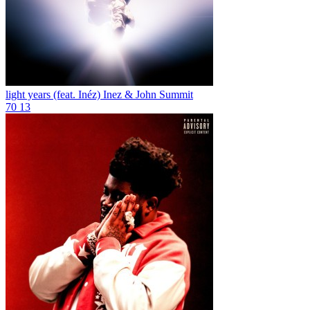
light years (feat. Inéz)
Inez & John Summit
70
13