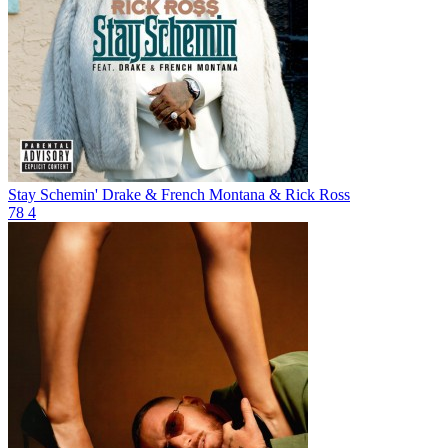
Stay Schemin'
Drake & French Montana & Rick Ross
78
4