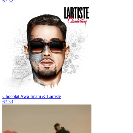
67
32
Chocolat
Awa Imani & Lartiste
67
33