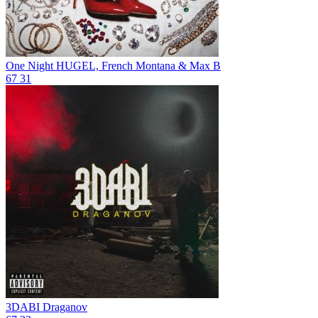
One Night
HUGEL, French Montana & Max B
67
31
3DABI
Draganov