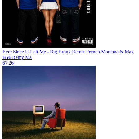
Ever Since U Left Me - Big Bronx Remix
French Montana & Max
B & Remy Ma
67
26