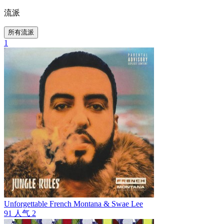
流派
所有流派
1
Unforgettable
French Montana & Swae Lee
91
人气
2