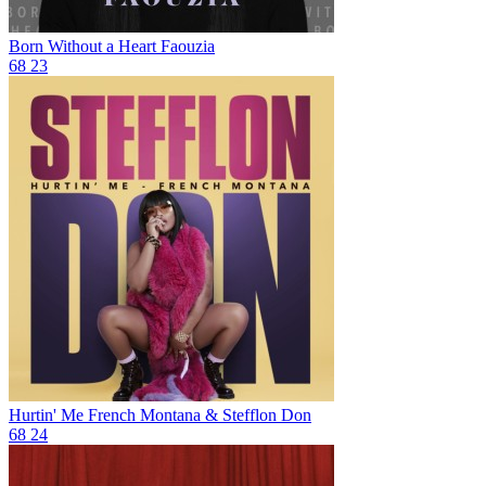
Born Without a Heart
Faouzia
68
23
Hurtin' Me
French Montana & Stefflon Don
68
24