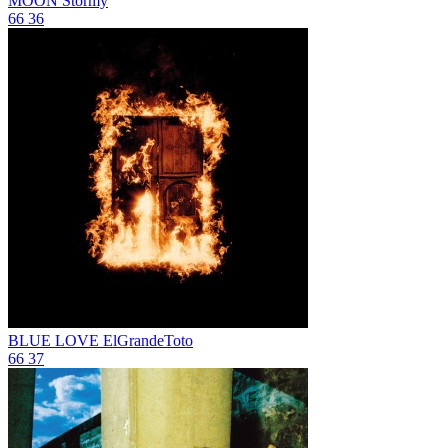
MOON
Stormy
66
36
BLUE LOVE
ElGrandeToto
66
37