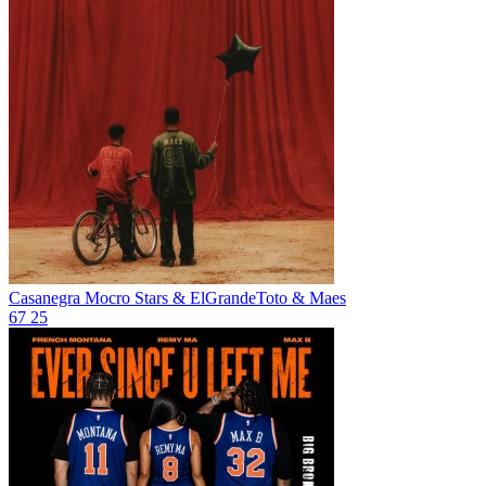
Casanegra
Mocro Stars & ElGrandeToto & Maes
67
25