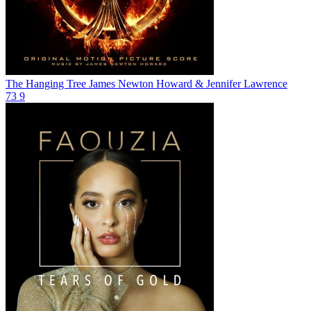
The Hanging Tree
James Newton Howard & Jennifer Lawrence
73
9