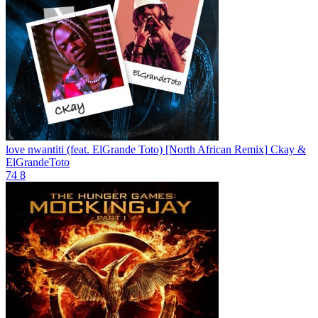
love nwantiti (feat. ElGrande Toto) [North African Remix]
Ckay &
ElGrandeToto
74
8