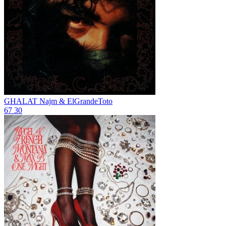
GHALAT
Najm & ElGrandeToto
67
30