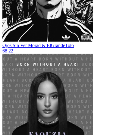
Ojos Sin Ver
Morad & ElGrandeToto
68
22