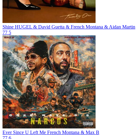
Shine
HUGEL & David Guetta & French Montana & Aidan Martin
77
5
Ever Since U Left Me
French Montana & Max B
77
6