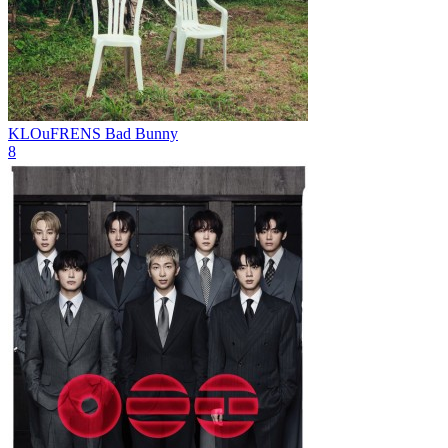
KLOuFRENS
Bad Bunny
8