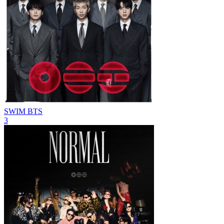
SWIM
BTS
3