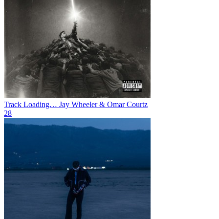
⁠Track Loading…
Jay Wheeler & Omar Courtz
28