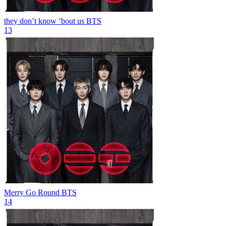
they don’t know ’bout us
BTS
13
Merry Go Round
BTS
14