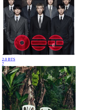
2.0
BTS
7