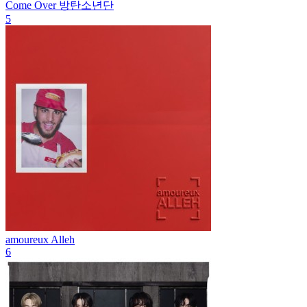
Come Over
방탄소년단
5
amoureux
Alleh
6