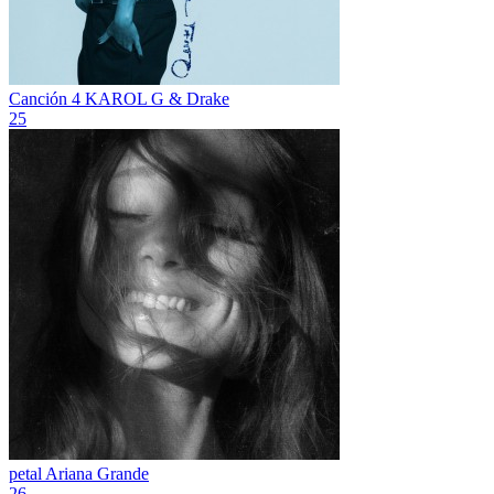
Canción 4
KAROL G & Drake
25
petal
Ariana Grande
26