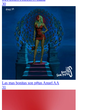
30
Las mas bonitas son p#tas
Anuel AA
31