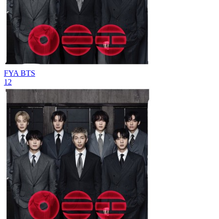
FYA
BTS
12