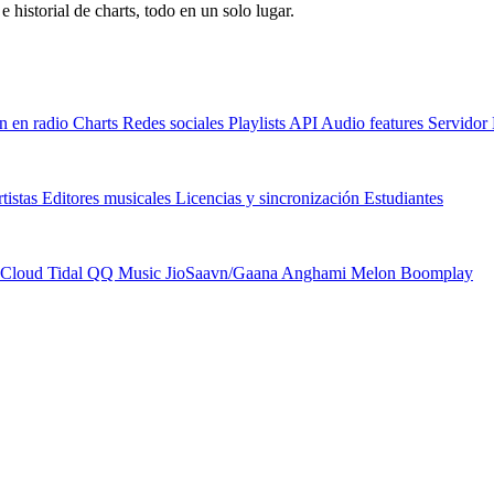
e historial de charts, todo en un solo lugar.
n en radio
Charts
Redes sociales
Playlists
API
Audio features
Servido
tistas
Editores musicales
Licencias y sincronización
Estudiantes
Cloud
Tidal
QQ Music
JioSaavn/Gaana
Anghami
Melon
Boomplay