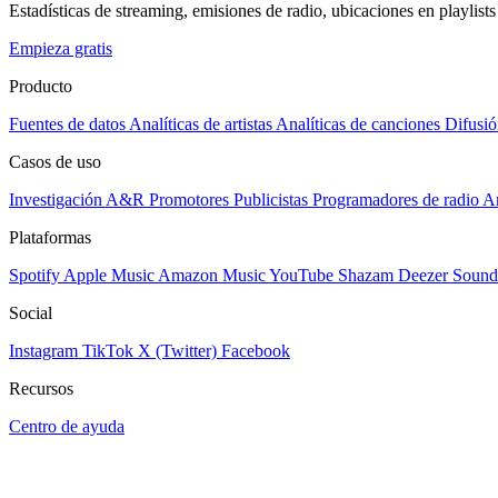
Estadísticas de streaming, emisiones de radio, ubicaciones en playlists 
Empieza gratis
Producto
Fuentes de datos
Analíticas de artistas
Analíticas de canciones
Difusió
Casos de uso
Investigación A&R
Promotores
Publicistas
Programadores de radio
Ar
Plataformas
Spotify
Apple Music
Amazon Music
YouTube
Shazam
Deezer
Sound
Social
Instagram
TikTok
X (Twitter)
Facebook
Recursos
Centro de ayuda