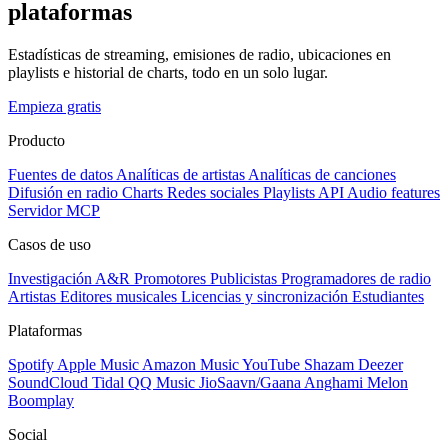
plataformas
Estadísticas de streaming, emisiones de radio, ubicaciones en
playlists e historial de charts, todo en un solo lugar.
Empieza gratis
Producto
Fuentes de datos
Analíticas de artistas
Analíticas de canciones
Difusión en radio
Charts
Redes sociales
Playlists
API
Audio features
Servidor MCP
Casos de uso
Investigación A&R
Promotores
Publicistas
Programadores de radio
Artistas
Editores musicales
Licencias y sincronización
Estudiantes
Plataformas
Spotify
Apple Music
Amazon Music
YouTube
Shazam
Deezer
SoundCloud
Tidal
QQ Music
JioSaavn/Gaana
Anghami
Melon
Boomplay
Social