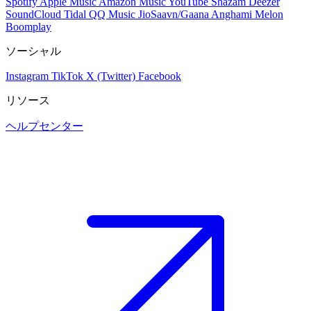
Spotify
Apple Music
Amazon Music
YouTube
Shazam
Deezer
SoundCloud
Tidal
QQ Music
JioSaavn/Gaana
Anghami
Melon
Boomplay
ソーシャル
Instagram
TikTok
X (Twitter)
Facebook
リソース
ヘルプセンター