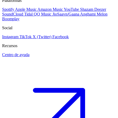
Plataformas
Spotify
Apple Music
Amazon Music
YouTube
Shazam
Deezer
SoundCloud
Tidal
QQ Music
JioSaavn/Gaana
Anghami
Melon
Boomplay
Social
Instagram
TikTok
X (Twitter)
Facebook
Recursos
Centro de ayuda