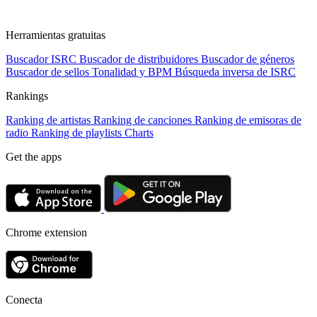
Herramientas gratuitas
Buscador ISRC
Buscador de distribuidores
Buscador de géneros
Buscador de sellos
Tonalidad y BPM
Búsqueda inversa de ISRC
Rankings
Ranking de artistas
Ranking de canciones
Ranking de emisoras de
radio
Ranking de playlists
Charts
Get the apps
Chrome extension
Conecta