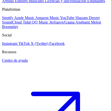
Artistas
Editores musicales
Licencias y sincronización
Estudiantes
Plataformas
Spotify
Apple Music
Amazon Music
YouTube
Shazam
Deezer
SoundCloud
Tidal
QQ Music
JioSaavn/Gaana
Anghami
Melon
Boomplay
Social
Instagram
TikTok
X (Twitter)
Facebook
Recursos
Centro de ayuda