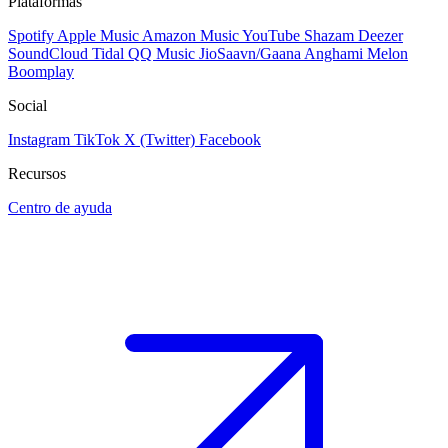
Plataformas
Spotify
Apple Music
Amazon Music
YouTube
Shazam
Deezer
SoundCloud
Tidal
QQ Music
JioSaavn/Gaana
Anghami
Melon
Boomplay
Social
Instagram
TikTok
X (Twitter)
Facebook
Recursos
Centro de ayuda