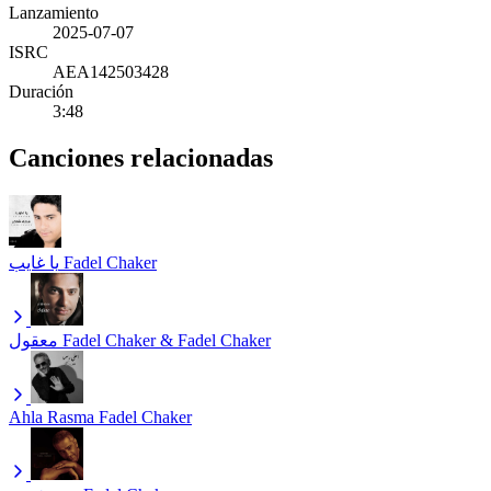
Lanzamiento
2025-07-07
ISRC
AEA142503428
Duración
3:48
Canciones relacionadas
يا غايب
Fadel Chaker
معقول
Fadel Chaker & Fadel Chaker
Ahla Rasma
Fadel Chaker