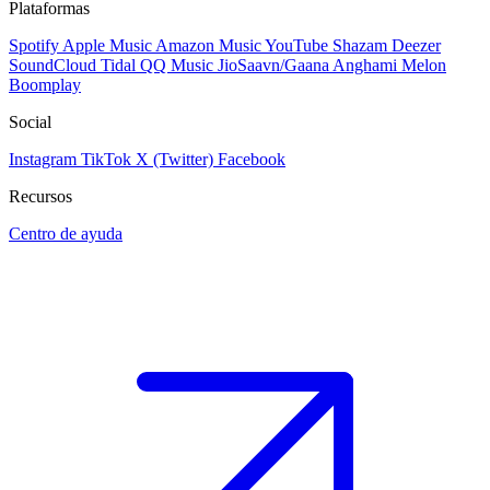
Plataformas
Spotify
Apple Music
Amazon Music
YouTube
Shazam
Deezer
SoundCloud
Tidal
QQ Music
JioSaavn/Gaana
Anghami
Melon
Boomplay
Social
Instagram
TikTok
X (Twitter)
Facebook
Recursos
Centro de ayuda