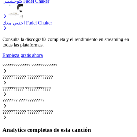
بتوحشيني
Fadel Chaker
اخدني معك
Fadel Chaker
Consulta la discografía completa y el rendimiento en streaming en
todas las plataformas.
Empieza gratis ahora
?????????????
????????????
???????????
????????????
??????????
????????????
???????
????????????
???????????
????????????
Analytics completas de esta canción