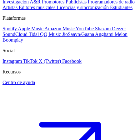
Investigación A&R
Promotores
Publicistas
Programadores de radio
Artistas
Editores musicales
Licencias y sincronización
Estudiantes
Plataformas
Spotify
Apple Music
Amazon Music
YouTube
Shazam
Deezer
SoundCloud
Tidal
QQ Music
JioSaavn/Gaana
Anghami
Melon
Boomplay
Social
Instagram
TikTok
X (Twitter)
Facebook
Recursos
Centro de ayuda