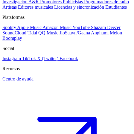
Investigación A&R
Promotores
Publicistas
Programadores de radio
Artistas
Editores musicales
Licencias y sincronización
Estudiantes
Plataformas
Spotify
Apple Music
Amazon Music
YouTube
Shazam
Deezer
SoundCloud
Tidal
QQ Music
JioSaavn/Gaana
Anghami
Melon
Boomplay
Social
Instagram
TikTok
X (Twitter)
Facebook
Recursos
Centro de ayuda