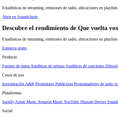
Estadísticas de streaming, emisiones de radio, ubicaciones en playlists 
Abrir en Soundcharts
Descubre el rendimiento de Que vuelta vox
Estadísticas de streaming, emisiones de radio, ubicaciones en playlist
Empieza gratis
Producto
Fuentes de datos
Analíticas de artistas
Analíticas de canciones
Difusió
Casos de uso
Investigación A&R
Promotores
Publicistas
Programadores de radio
Ar
Plataformas
Spotify
Apple Music
Amazon Music
YouTube
Shazam
Deezer
Sound
Social