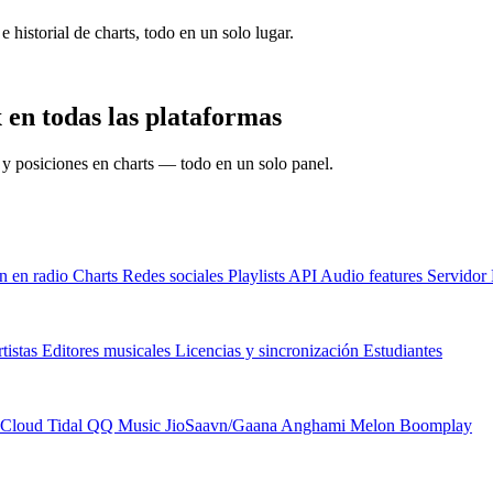
e historial de charts, todo en un solo lugar.
 en todas las plataformas
s y posiciones en charts — todo en un solo panel.
n en radio
Charts
Redes sociales
Playlists
API
Audio features
Servido
tistas
Editores musicales
Licencias y sincronización
Estudiantes
Cloud
Tidal
QQ Music
JioSaavn/Gaana
Anghami
Melon
Boomplay