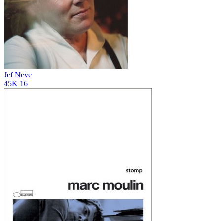
Jef Neve
45K
16