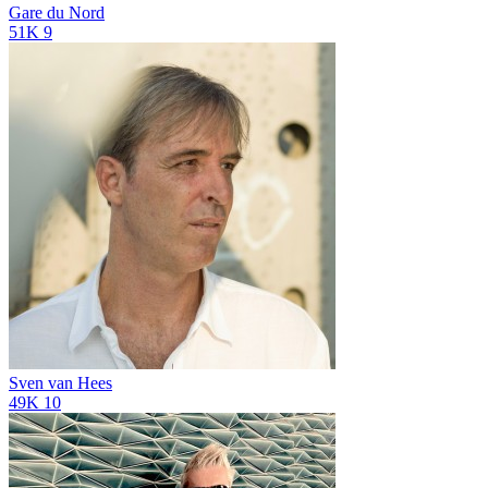
Gare du Nord
51K
9
Sven van Hees
49K
10