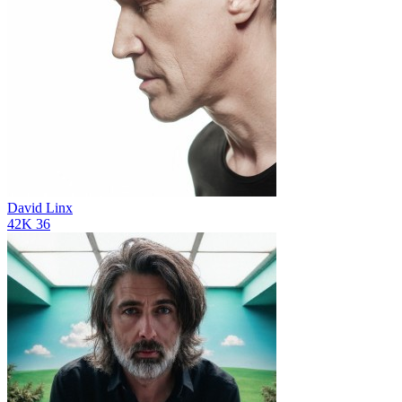
David Linx
42K
36