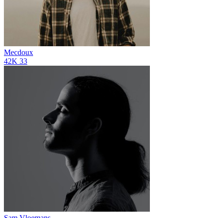
Mecdoux
42K
33
Sam Vloemans