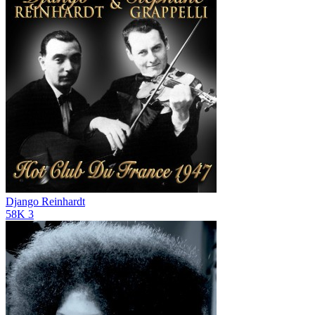
Django Reinhardt
58K
3