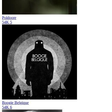
Poldoore
54K
5
Boogie Belgique
54K
6