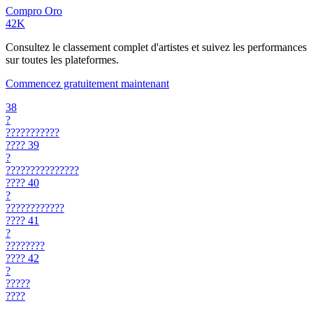
Compro Oro
42K
Consultez le classement complet d'artistes et suivez les performances
sur toutes les plateformes.
Commencez gratuitement maintenant
38
?
???????????
????
39
?
???????????????
????
40
?
????????????
????
41
?
????????
????
42
?
?????
????