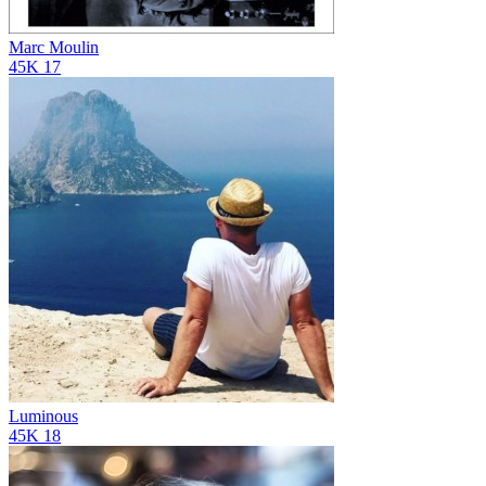
Marc Moulin
45K
17
Luminous
45K
18