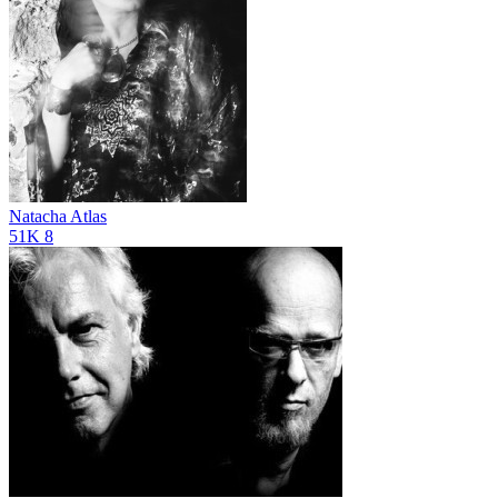
Natacha Atlas
51K
8