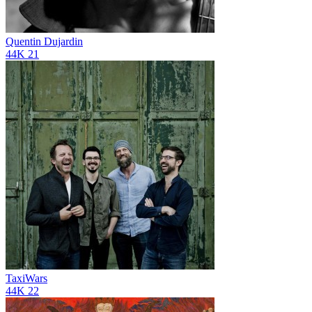
Quentin Dujardin
44K
21
TaxiWars
44K
22