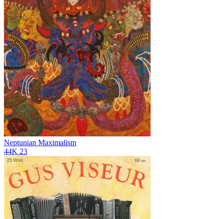
Neptunian Maximalism
44K
23