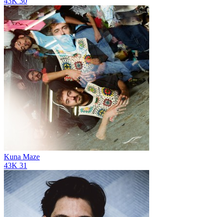
43K
30
Kuna Maze
43K
31