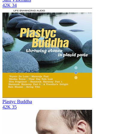
42K
34
Plastyc Buddha
42K
35