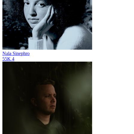
Nala Sinephro
55K
4