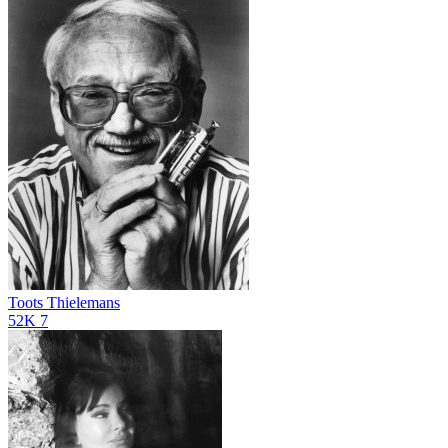
Toots Thielemans
52K
7