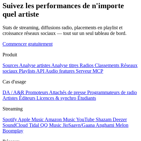
Suivez les performances de n'importe
quel artiste
Stats de streaming, diffusions radio, placements en playlist et
croissance réseaux sociaux — tout sur un seul tableau de bord.
Commencer gratuitement
Produit
Sources
Analyse artistes
Analyse titres
Radios
Classements
Réseaux
sociaux
Playlists
API
Audio features
Serveur MCP
Cas d'usage
DA / A&R
Promoteurs
Attachés de presse
Programmateurs de radio
Artistes
Éditeurs
Licences & synchro
Étudiants
Streaming
Spotify
Apple Music
Amazon Music
YouTube
Shazam
Deezer
SoundCloud
Tidal
QQ Music
JioSaavn/Gaana
Anghami
Melon
Boomplay