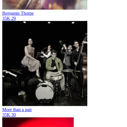
Benjamin Thorpe
35K
29
More than a pair
35K
30