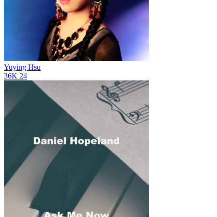
Yuying Hsu
36K
24