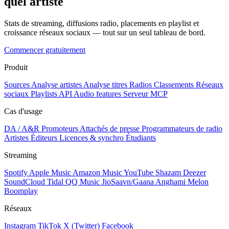
quel artiste
Stats de streaming, diffusions radio, placements en playlist et
croissance réseaux sociaux — tout sur un seul tableau de bord.
Commencer gratuitement
Produit
Sources
Analyse artistes
Analyse titres
Radios
Classements
Réseaux
sociaux
Playlists
API
Audio features
Serveur MCP
Cas d'usage
DA / A&R
Promoteurs
Attachés de presse
Programmateurs de radio
Artistes
Éditeurs
Licences & synchro
Étudiants
Streaming
Spotify
Apple Music
Amazon Music
YouTube
Shazam
Deezer
SoundCloud
Tidal
QQ Music
JioSaavn/Gaana
Anghami
Melon
Boomplay
Réseaux
Instagram
TikTok
X (Twitter)
Facebook