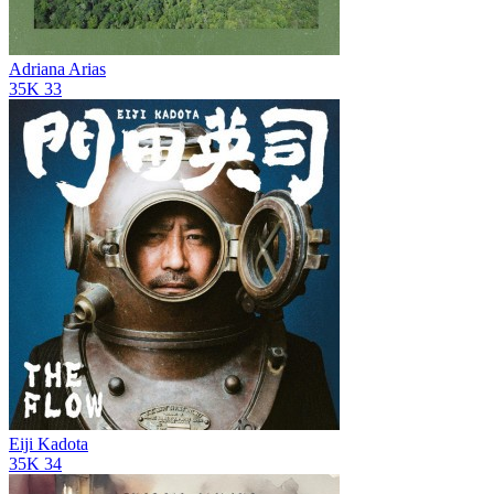
Adriana Arias
35K
33
Eiji Kadota
35K
34