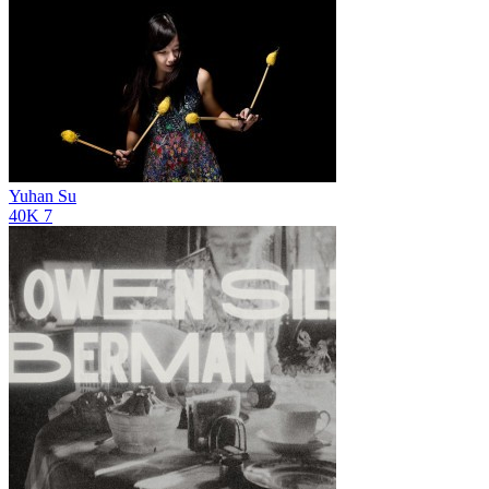
Yuhan Su
40K
7