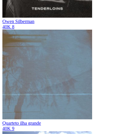
Owen Silberman
40K
8
Quarteto ilha grande
40K
9