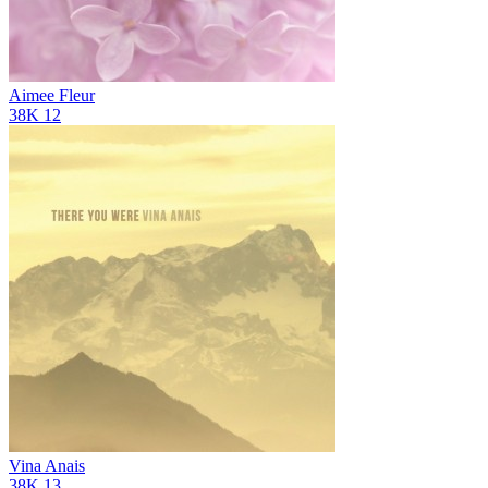
Aimee Fleur
38K
12
Vina Anais
38K
13