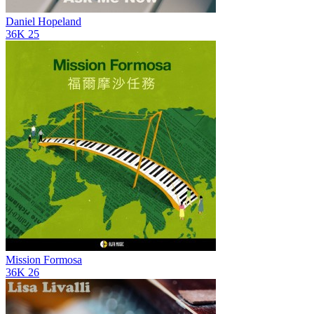
Daniel Hopeland
36K
25
Mission Formosa
36K
26