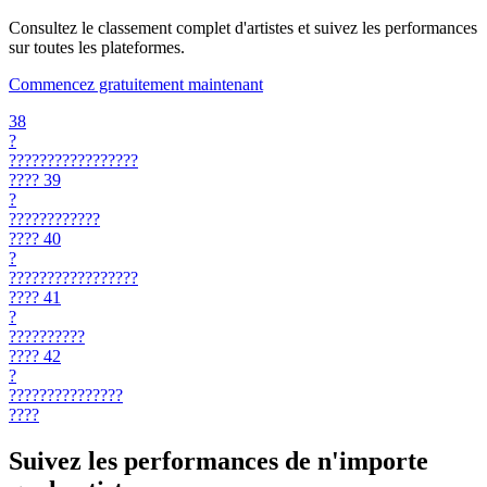
Consultez le classement complet d'artistes et suivez les performances
sur toutes les plateformes.
Commencez gratuitement maintenant
38
?
?????????????????
????
39
?
????????????
????
40
?
?????????????????
????
41
?
??????????
????
42
?
???????????????
????
Suivez les performances de n'importe