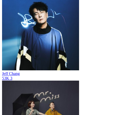
Jeff Chang
53K
3