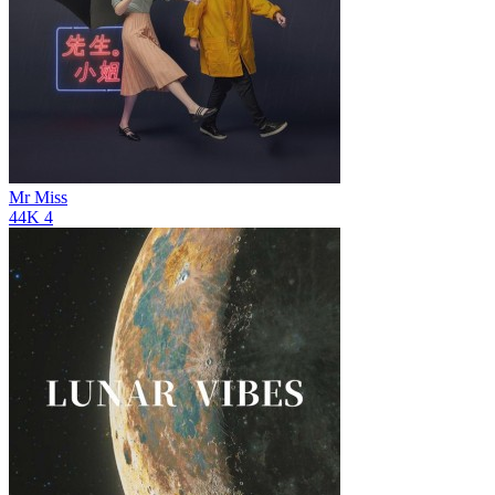
Mr Miss
44K
4