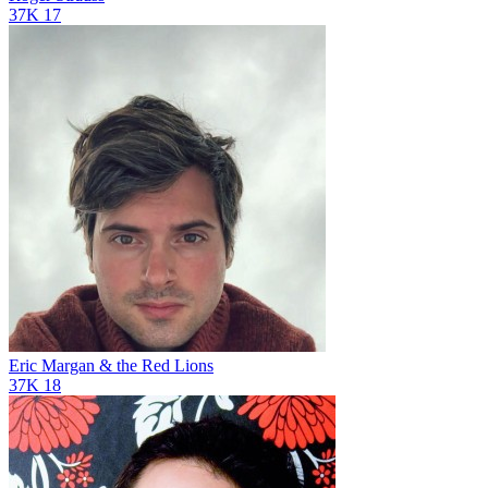
37K
17
Eric Margan & the Red Lions
37K
18