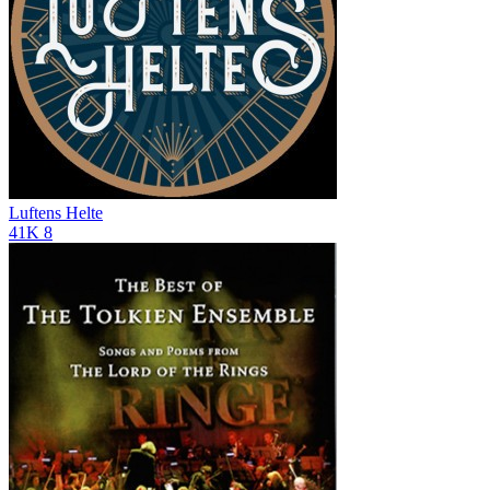
Luftens Helte
41K
8