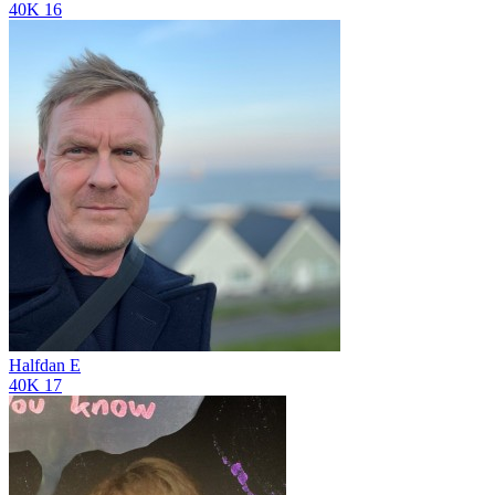
40K
16
Halfdan E
40K
17