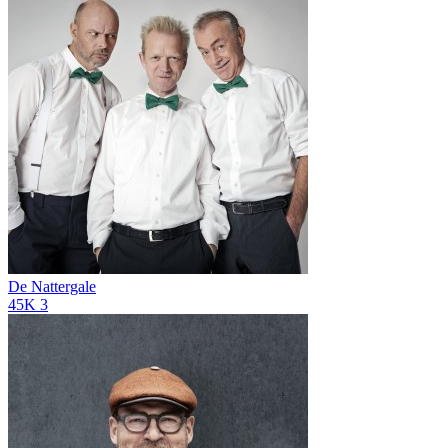
De Nattergale
45K
3