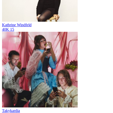
Kathrine Windfeld
40K
15
Takykardia