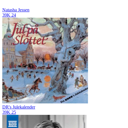
Natasha Jessen
39K
24
DR's Julekalender
39K
25