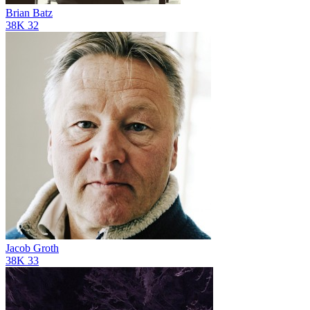
Brian Batz
38K
32
Jacob Groth
38K
33