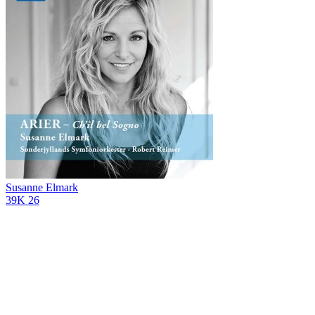
Susanne Elmark
39K
26