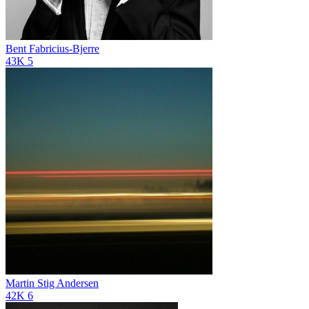
Bent Fabricius-Bjerre
43K
5
Martin Stig Andersen
42K
6