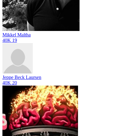
Mikkel Maltha
40K
19
Jeppe Beck Laursen
40K
20