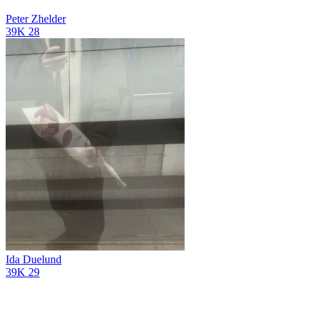
Peter Zhelder
39K
28
Ida Duelund
39K
29