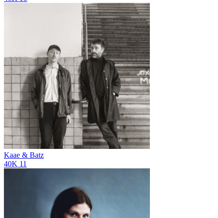
Kaae & Batz
40K
11