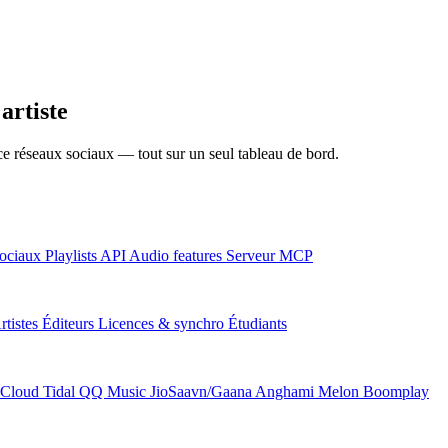
artiste
nce réseaux sociaux — tout sur un seul tableau de bord.
ociaux
Playlists
API
Audio features
Serveur MCP
rtistes
Éditeurs
Licences & synchro
Étudiants
Cloud
Tidal
QQ Music
JioSaavn/Gaana
Anghami
Melon
Boomplay