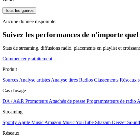
Tous les genres
Aucune donnée disponible.
Suivez les performances de n'importe quel 
Stats de streaming, diffusions radio, placements en playlist et croissa
Commencer gratuitement
Produit
Sources
Analyse artistes
Analyse titres
Radios
Classements
Réseaux s
Cas d'usage
DA / A&R
Promoteurs
Attachés de presse
Programmateurs de radio
A
Streaming
Spotify
Apple Music
Amazon Music
YouTube
Shazam
Deezer
Sound
Réseaux