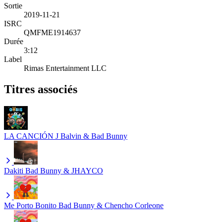
Sortie
2019-11-21
ISRC
QMFME1914637
Durée
3:12
Label
Rimas Entertainment LLC
Titres associés
LA CANCIÓN
J Balvin & Bad Bunny
Dakiti
Bad Bunny & JHAYCO
Me Porto Bonito
Bad Bunny & Chencho Corleone