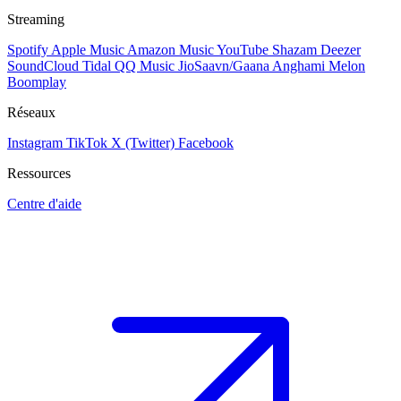
Streaming
Spotify
Apple Music
Amazon Music
YouTube
Shazam
Deezer
SoundCloud
Tidal
QQ Music
JioSaavn/Gaana
Anghami
Melon
Boomplay
Réseaux
Instagram
TikTok
X (Twitter)
Facebook
Ressources
Centre d'aide