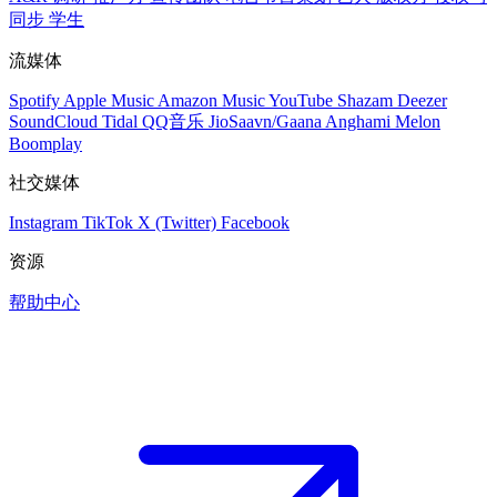
同步
学生
流媒体
Spotify
Apple Music
Amazon Music
YouTube
Shazam
Deezer
SoundCloud
Tidal
QQ音乐
JioSaavn/Gaana
Anghami
Melon
Boomplay
社交媒体
Instagram
TikTok
X (Twitter)
Facebook
资源
帮助中心