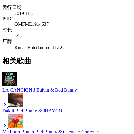
发行日期
2019-11-21
ISRC
QMFME1914637
时长
3:12
厂牌
Rimas Entertainment LLC
相关歌曲
LA CANCIÓN
J Balvin & Bad Bunny
Dakiti
Bad Bunny & JHAYCO
Me Porto Bonito
Bad Bunny & Chencho Corleone