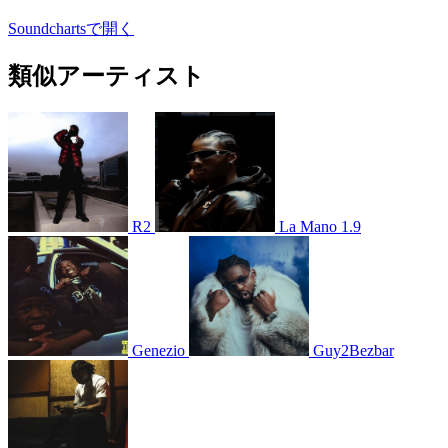
Soundchartsで開く
類似アーティスト
R2
La Mano 1.9
Genezio
Guy2Bezbar