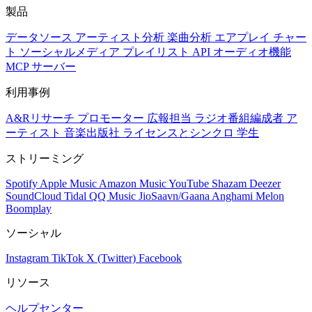
製品
データソース
アーティスト分析
楽曲分析
エアプレイ
チャー
ト
ソーシャルメディア
プレイリスト
API
オーディオ機能
MCP サーバー
利用事例
A&Rリサーチ
プロモーター
広報担当
ラジオ番組編成者
ア
ーティスト
音楽出版社
ライセンスとシンクロ
学生
ストリーミング
Spotify
Apple Music
Amazon Music
YouTube
Shazam
Deezer
SoundCloud
Tidal
QQ Music
JioSaavn/Gaana
Anghami
Melon
Boomplay
ソーシャル
Instagram
TikTok
X (Twitter)
Facebook
リソース
ヘルプセンター