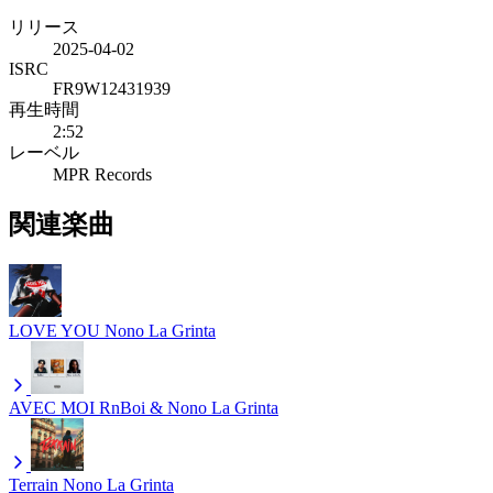
リリース
2025-04-02
ISRC
FR9W12431939
再生時間
2:52
レーベル
MPR Records
関連楽曲
LOVE YOU
Nono La Grinta
AVEC MOI
RnBoi & Nono La Grinta
Terrain
Nono La Grinta