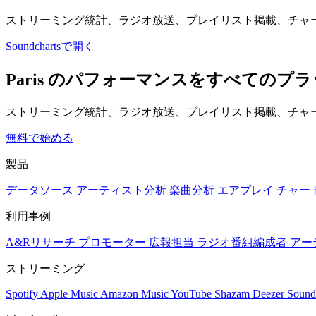
ストリーミング統計、ラジオ放送、プレイリスト掲載、チャ
Soundchartsで開く
Paris のパフォーマンスをすべてのプ
ストリーミング統計、ラジオ放送、プレイリスト掲載、チャー
無料で始める
製品
データソース
アーティスト分析
楽曲分析
エアプレイ
チャー
利用事例
A&Rリサーチ
プロモーター
広報担当
ラジオ番組編成者
アー
ストリーミング
Spotify
Apple Music
Amazon Music
YouTube
Shazam
Deezer
Sound