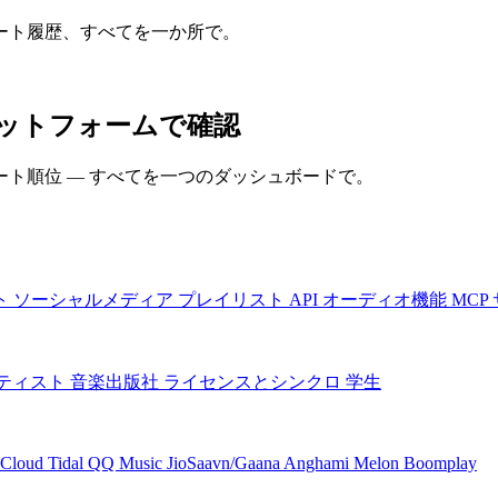
ート履歴、すべてを一か所で。
ラットフォームで確認
ト順位 — すべてを一つのダッシュボードで。
ト
ソーシャルメディア
プレイリスト
API
オーディオ機能
MCP
ティスト
音楽出版社
ライセンスとシンクロ
学生
Cloud
Tidal
QQ Music
JioSaavn/Gaana
Anghami
Melon
Boomplay