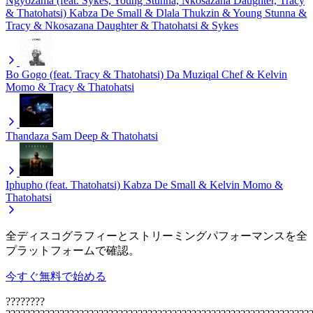
Ngyozama (feat. Sykes, Young Stunna, Nkosazana Daughter, Tracy
& Thatohatsi)
Kabza De Small & Dlala Thukzin & Young Stunna &
Tracy & Nkosazana Daughter & Thatohatsi & Sykes
Bo Gogo (feat. Tracy & Thatohatsi)
Da Muziqal Chef & Kelvin
Momo & Tracy & Thatohatsi
Thandaza
Sam Deep & Thatohatsi
Iphupho (feat. Thatohatsi)
Kabza De Small & Kelvin Momo &
Thatohatsi
全ディスコグラフィーとストリーミングパフォーマンスを全
プラットフォームで確認。
今すぐ無料で始める
????????