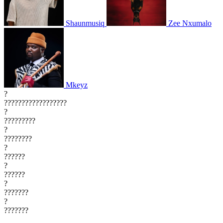
Shaunmusiq
Zee Nxumalo
Mkeyz
?
??????????????????
?
?????????
?
????????
?
??????
?
??????
?
???????
?
???????