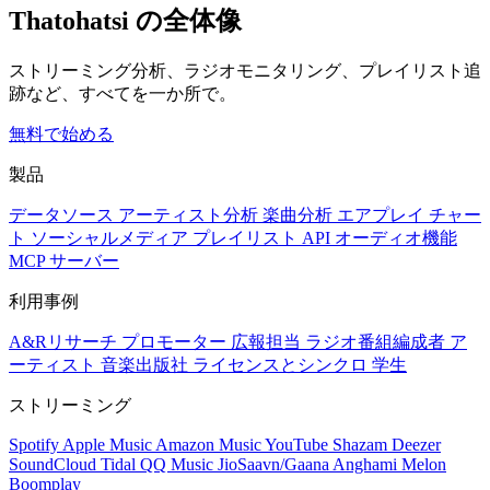
Thatohatsi の全体像
ストリーミング分析、ラジオモニタリング、プレイリスト追
跡など、すべてを一か所で。
無料で始める
製品
データソース
アーティスト分析
楽曲分析
エアプレイ
チャー
ト
ソーシャルメディア
プレイリスト
API
オーディオ機能
MCP サーバー
利用事例
A&Rリサーチ
プロモーター
広報担当
ラジオ番組編成者
ア
ーティスト
音楽出版社
ライセンスとシンクロ
学生
ストリーミング
Spotify
Apple Music
Amazon Music
YouTube
Shazam
Deezer
SoundCloud
Tidal
QQ Music
JioSaavn/Gaana
Anghami
Melon
Boomplay