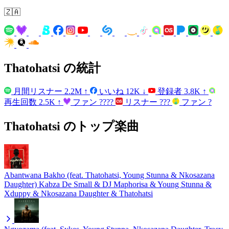
🇿🇦
Thatohatsi の統計
月間リスナー
2.2M
↑
いいね
12K
↓
登録者
3.8K
↑
再生回数
2.5K
↑
ファン
????
リスナー
???
ファン
?
Thatohatsi のトップ楽曲
Abantwana Bakho (feat. Thatohatsi, Young Stunna & Nkosazana
Daughter)
Kabza De Small & DJ Maphorisa & Young Stunna &
Xduppy & Nkosazana Daughter & Thatohatsi