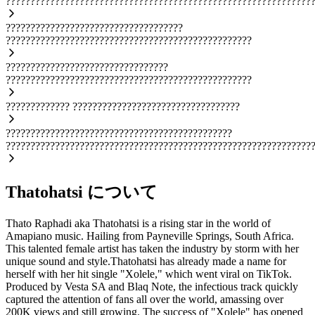
??????????????????????????????????????????????????????????????
????????????????????????????????????
??????????????????????????????????????????????????
?????????????????????????????????
??????????????????????????????????????????????????
?????????????
??????????????????????????????????
??????????????????????????????????????????????
??????????????????????????????????????????????????????????????
Thatohatsi について
Thato Raphadi aka Thatohatsi is a rising star in the world of
Amapiano music. Hailing from Payneville Springs, South Africa.
This talented female artist has taken the industry by storm with her
unique sound and style.Thatohatsi has already made a name for
herself with her hit single "Xolele," which went viral on TikTok.
Produced by Vesta SA and Blaq Note, the infectious track quickly
captured the attention of fans all over the world, amassing over
200K views and still growing. The success of "Xolele" has opened