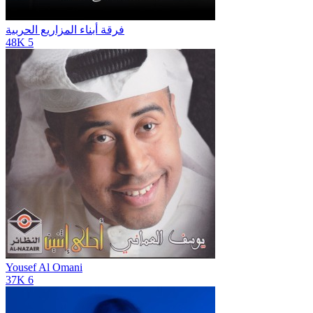
فرقة أبناء المزاريع الحربية
48K
5
Yousef Al Omani
37K
6