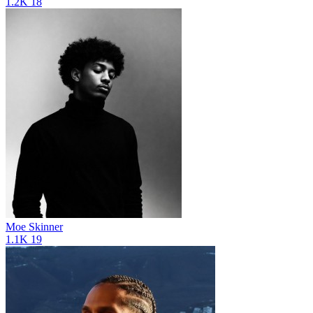
1.2K
18
Moe Skinner
1.1K
19