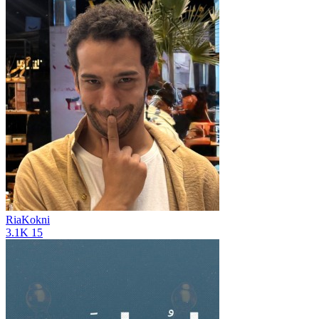
RiaKokni
3.1K
15