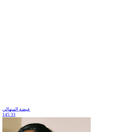
عيضة المنهالي
145
33