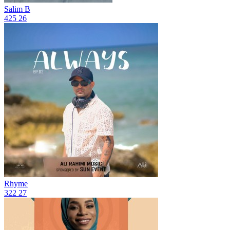
Salim B
425
26
Rhyme
322
27