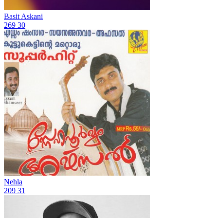
Basit Askani
269
30
Nehla
209
31