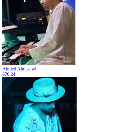
Ahmed Almusawi
670
24