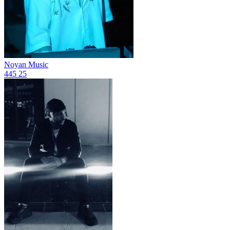
Noyan Music
445
25