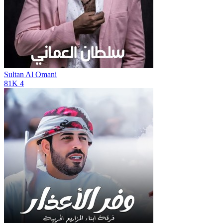
Sultan Al Omani
81K
4