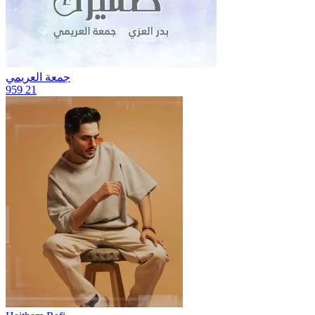
جمعة العريمي
959
21