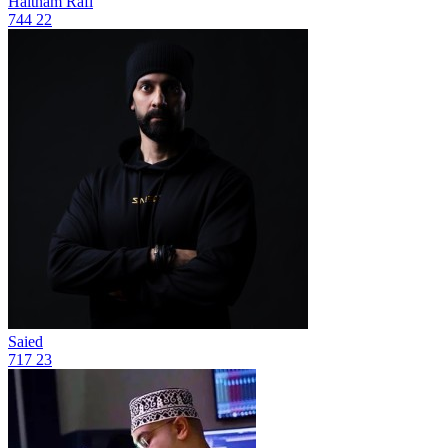
Haitham Rafi
744
22
Saied
717
23