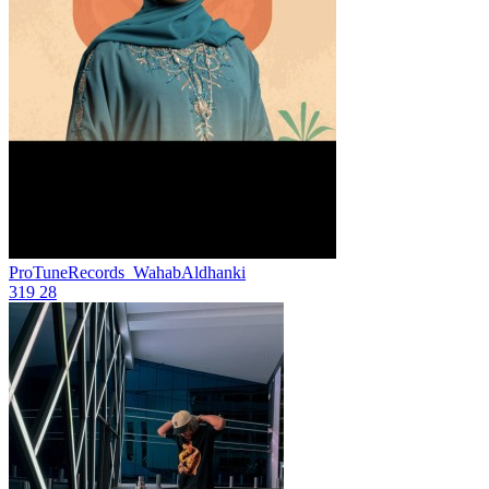
ProTuneRecords_WahabAldhanki
319
28