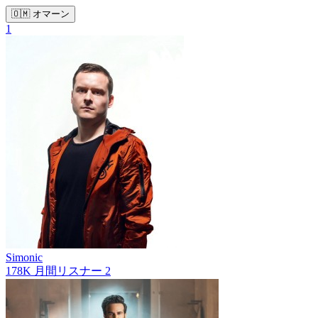
🇴🇲 オマーン
1
Simonic
178K
月間リスナー
2