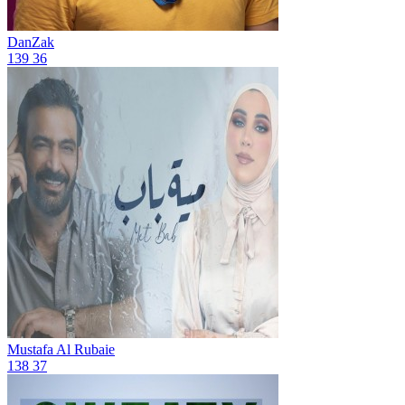
DanZak
139
36
Mustafa Al Rubaie
138
37