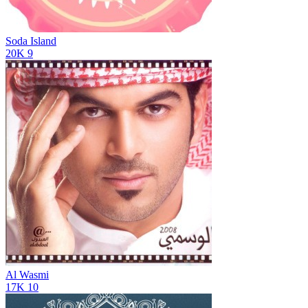
Soda Island
20K
9
Al Wasmi
17K
10