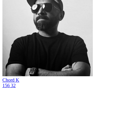
Chord K
156
32