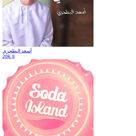
أسعد البطحري
20K
8