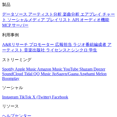
製品
データソース
アーティスト分析
楽曲分析
エアプレイ
チャー
ト
ソーシャルメディア
プレイリスト
API
オーディオ機能
MCP サーバー
利用事例
A&Rリサーチ
プロモーター
広報担当
ラジオ番組編成者
ア
ーティスト
音楽出版社
ライセンスとシンクロ
学生
ストリーミング
Spotify
Apple Music
Amazon Music
YouTube
Shazam
Deezer
SoundCloud
Tidal
QQ Music
JioSaavn/Gaana
Anghami
Melon
Boomplay
ソーシャル
Instagram
TikTok
X (Twitter)
Facebook
リソース
ヘルプセンター