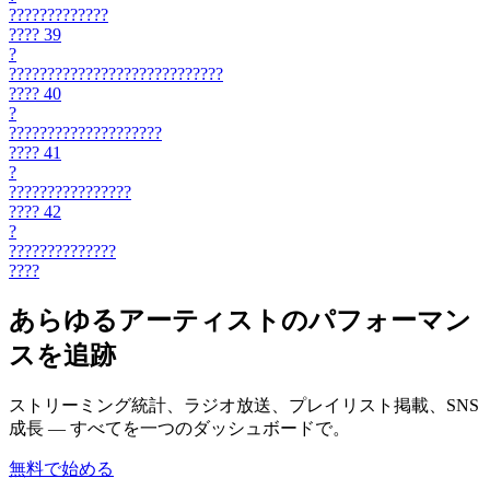
?????????????
????
39
?
????????????????????????????
????
40
?
????????????????????
????
41
?
????????????????
????
42
?
??????????????
????
あらゆるアーティストのパフォーマン
スを追跡
ストリーミング統計、ラジオ放送、プレイリスト掲載、SNS
成長 — すべてを一つのダッシュボードで。
無料で始める