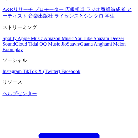
A&Rリサーチ
プロモーター
広報担当
ラジオ番組編成者
ア
ーティスト
音楽出版社
ライセンスとシンクロ
学生
ストリーミング
Spotify
Apple Music
Amazon Music
YouTube
Shazam
Deezer
SoundCloud
Tidal
QQ Music
JioSaavn/Gaana
Anghami
Melon
Boomplay
ソーシャル
Instagram
TikTok
X (Twitter)
Facebook
リソース
ヘルプセンター