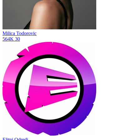
Milica Todorovic
564K
30
Elitni Odredi