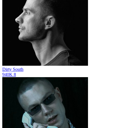
Dirty South
940K
8