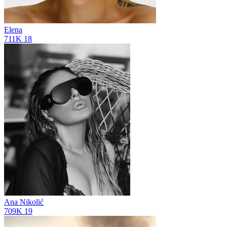
Elena
711K
18
Ana Nikolić
709K
19