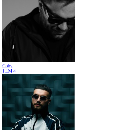
Coby
1.1M
4