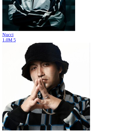
Nucci
1.0M
5