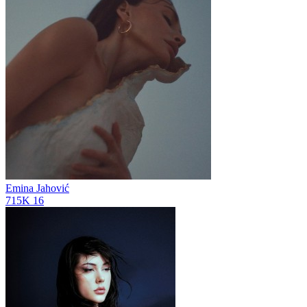
Emina Jahović
715K
16