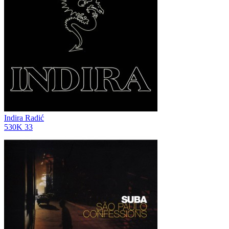
Indira Radić
530K
33