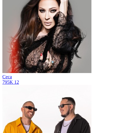
Ceca
795K
12