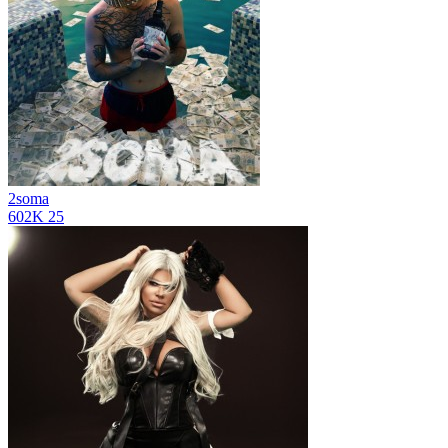
2soma
602K
25