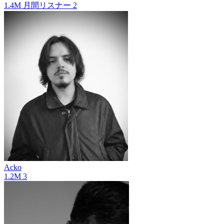
1.4M
月間リスナー
2
Acko
1.2M
3