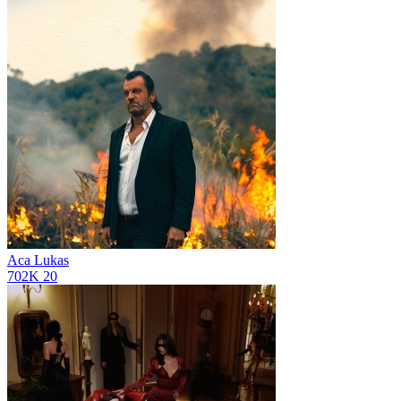
Aca Lukas
702K
20