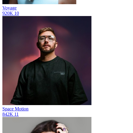
Voyage
920K
10
Space Motion
842K
11