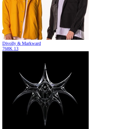
Divolly & Markward
768K
13