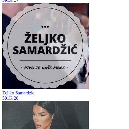
591K
27
Zeljko Samardzic
581K
28