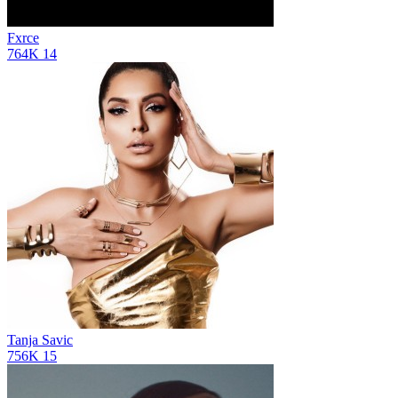
Fxrce
764K
14
Tanja Savic
756K
15