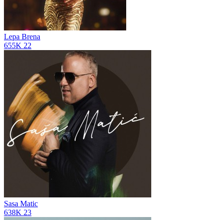
Lepa Brena
655K
22
Sasa Matic
638K
23