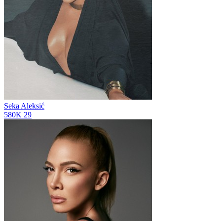
Seka Aleksić
580K
29