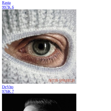
Rasta
997K
6
DeVito
976K
7