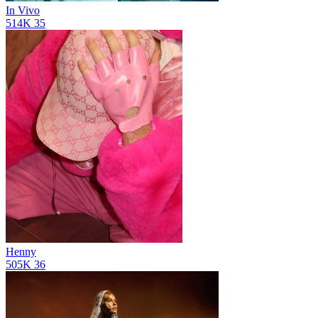
In Vivo
514K
35
Henny
505K
36