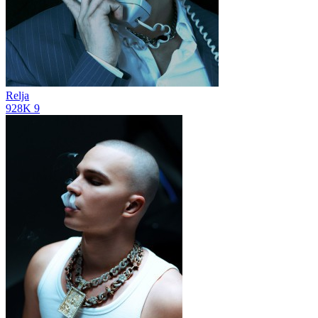
Relja
928K
9