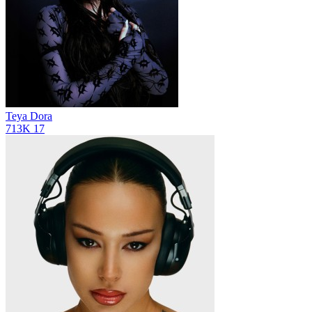
Teya Dora
713K
17