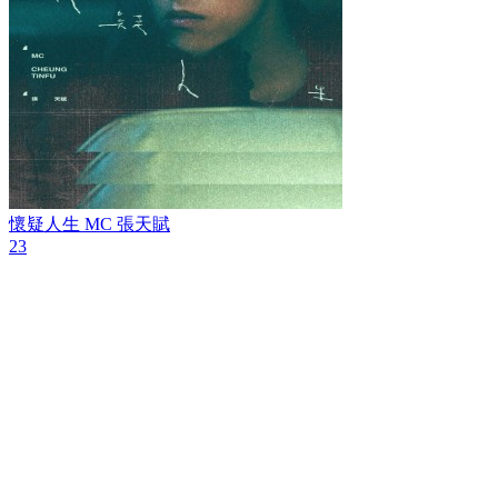
懷疑人生
MC 張天賦
23