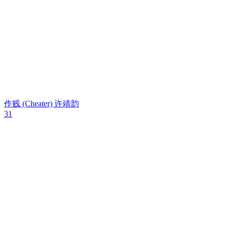
作贱 (Cheater)
许靖韵
31