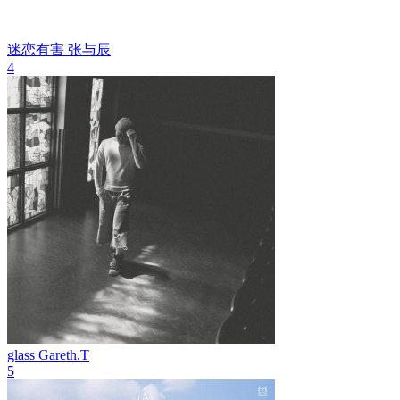
迷恋有害
张与辰
4
glass
Gareth.T
5