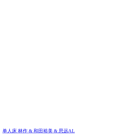
单人床
林作 & 和田裕美 & 思远AL