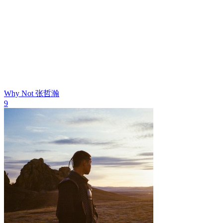
Why Not
张哲瀚
9