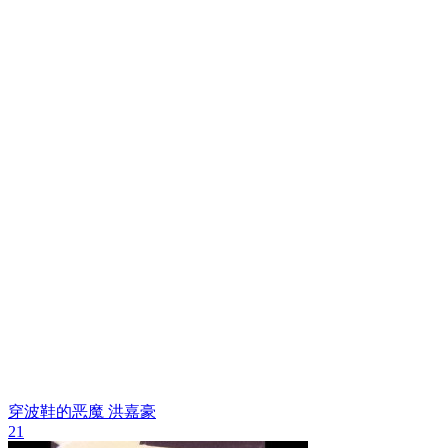
穿波鞋的恶魔
洪嘉豪
21