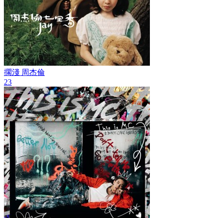
擱淺
周杰倫
23