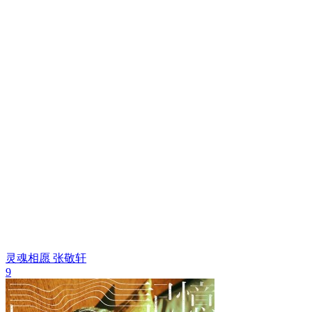
灵魂相愿
张敬轩
9