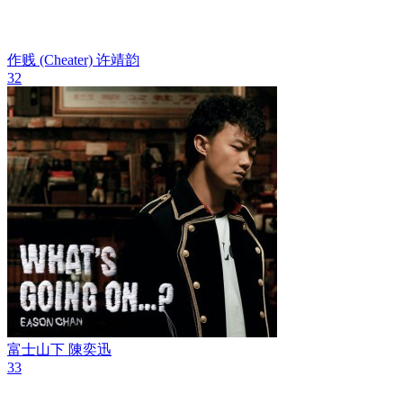
作贱 (Cheater)
许靖韵
32
富士山下
陳奕迅
33