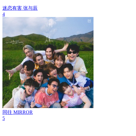
迷恋有害
张与辰
4
同往
MIRROR
5