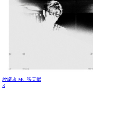
說謊者
MC 張天賦
8