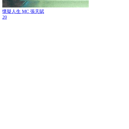
懷疑人生
MC 張天賦
20