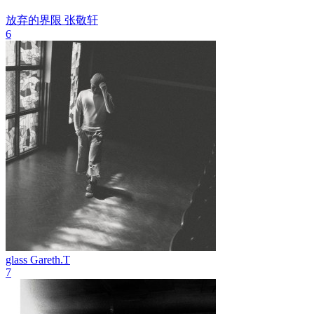
放弃的界限
张敬轩
6
glass
Gareth.T
7