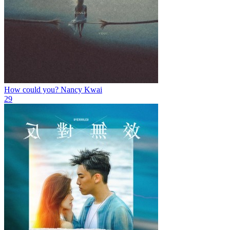
How could you?
Nancy Kwai
29