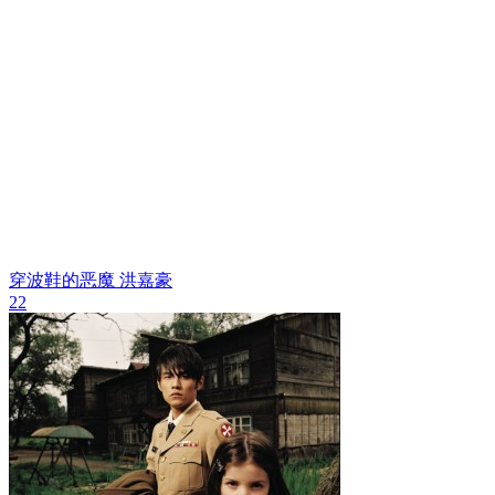
穿波鞋的恶魔
洪嘉豪
22