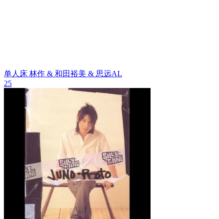
单人床
林作 & 和田裕美 & 思远AL
25