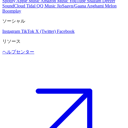
Spotify
Apple Music
Amazon Music
YouTube
Shazam
Deezer
SoundCloud
Tidal
QQ Music
JioSaavn/Gaana
Anghami
Melon
Boomplay
ソーシャル
Instagram
TikTok
X (Twitter)
Facebook
リソース
ヘルプセンター