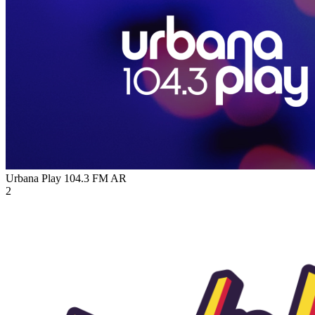
Urbana Play 104.3 FM
AR
2