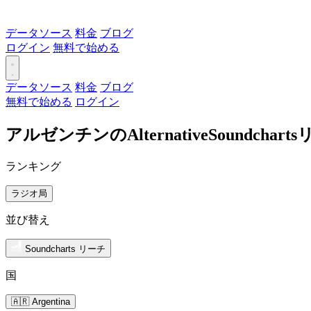
データソース
料金
ブログ
ログイン
無料で始める
データソース
料金
ブログ
無料で始める
ログイン
アルゼンチンのAlternativeSoundch
ランキング
ラジオ局
並び替え
Soundcharts リーチ
国
🇦🇷 Argentina