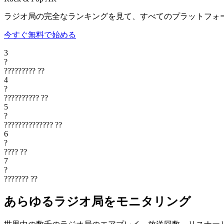
ラジオ局の完全なランキングを見て、すべてのプラットフォ
今すぐ無料で始める
3
?
?????????
??
4
?
??????????
??
5
?
??????????????
??
6
?
????
??
7
?
???????
??
あらゆるラジオ局をモニタリング