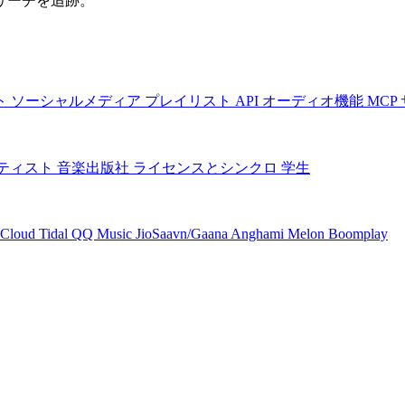
リーチを追跡。
ト
ソーシャルメディア
プレイリスト
API
オーディオ機能
MCP
ティスト
音楽出版社
ライセンスとシンクロ
学生
Cloud
Tidal
QQ Music
JioSaavn/Gaana
Anghami
Melon
Boomplay