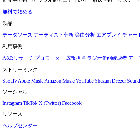
世界中の数千のラジオ局のエアプレイ、放送回数、リスナー
無料で始める
製品
データソース
アーティスト分析
楽曲分析
エアプレイ
チャー
利用事例
A&Rリサーチ
プロモーター
広報担当
ラジオ番組編成者
アー
ストリーミング
Spotify
Apple Music
Amazon Music
YouTube
Shazam
Deezer
Sound
ソーシャル
Instagram
TikTok
X (Twitter)
Facebook
リソース
ヘルプセンター