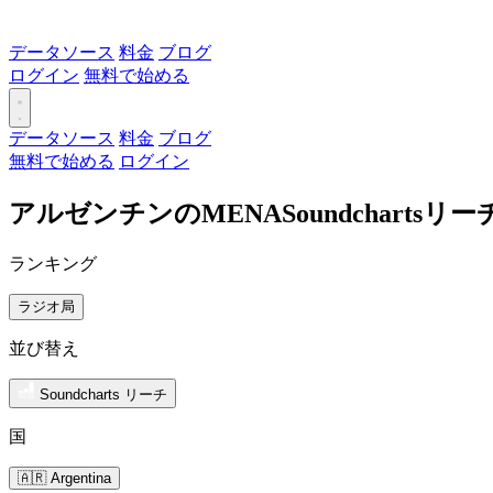
データソース
料金
ブログ
ログイン
無料で始める
データソース
料金
ブログ
無料で始める
ログイン
アルゼンチンのMENASoundcharts
ランキング
ラジオ局
並び替え
Soundcharts リーチ
国
🇦🇷 Argentina