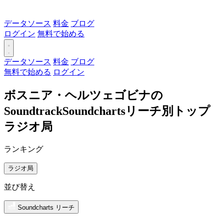
データソース
料金
ブログ
ログイン
無料で始める
データソース
料金
ブログ
無料で始める
ログイン
ボスニア・ヘルツェゴビナの
SoundtrackSoundchartsリーチ別トップ
ラジオ局
ランキング
ラジオ局
並び替え
Soundcharts リーチ