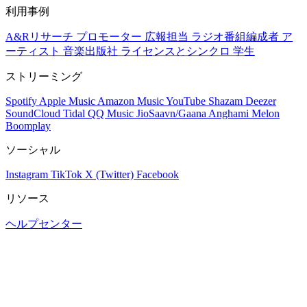
利用事例
A&Rリサーチ
プロモーター
広報担当
ラジオ番組編成者
ア
ーティスト
音楽出版社
ライセンスとシンクロ
学生
ストリーミング
Spotify
Apple Music
Amazon Music
YouTube
Shazam
Deezer
SoundCloud
Tidal
QQ Music
JioSaavn/Gaana
Anghami
Melon
Boomplay
ソーシャル
Instagram
TikTok
X (Twitter)
Facebook
リソース
ヘルプセンター