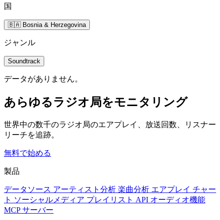
国
🇧🇦 Bosnia & Herzegovina
ジャンル
Soundtrack
データがありません。
あらゆるラジオ局をモニタリング
世界中の数千のラジオ局のエアプレイ、放送回数、リスナー
リーチを追跡。
無料で始める
製品
データソース
アーティスト分析
楽曲分析
エアプレイ
チャー
ト
ソーシャルメディア
プレイリスト
API
オーディオ機能
MCP サーバー