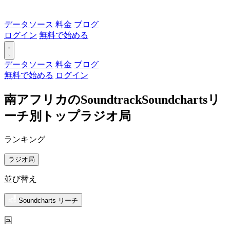
データソース
料金
ブログ
ログイン
無料で始める
データソース
料金
ブログ
無料で始める
ログイン
南アフリカのSoundtrackSoundchartsリ
ーチ別トップラジオ局
ランキング
ラジオ局
並び替え
Soundcharts リーチ
国