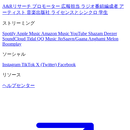
A&Rリサーチ
プロモーター
広報担当
ラジオ番組編成者
ア
ーティスト
音楽出版社
ライセンスとシンクロ
学生
ストリーミング
Spotify
Apple Music
Amazon Music
YouTube
Shazam
Deezer
SoundCloud
Tidal
QQ Music
JioSaavn/Gaana
Anghami
Melon
Boomplay
ソーシャル
Instagram
TikTok
X (Twitter)
Facebook
リソース
ヘルプセンター