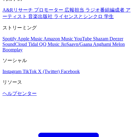
A&Rリサーチ
プロモーター
広報担当
ラジオ番組編成者
ア
ーティスト
音楽出版社
ライセンスとシンクロ
学生
ストリーミング
Spotify
Apple Music
Amazon Music
YouTube
Shazam
Deezer
SoundCloud
Tidal
QQ Music
JioSaavn/Gaana
Anghami
Melon
Boomplay
ソーシャル
Instagram
TikTok
X (Twitter)
Facebook
リソース
ヘルプセンター