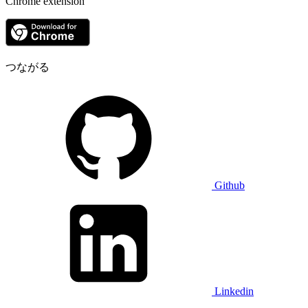
Chrome extension
つながる
Github
Linkedin