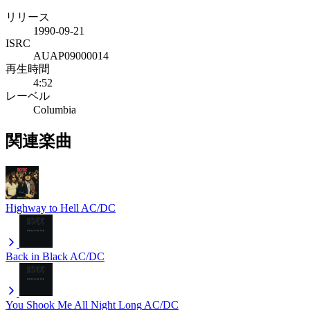
リリース
1990-09-21
ISRC
AUAP09000014
再生時間
4:52
レーベル
Columbia
関連楽曲
Highway to Hell
AC/DC
Back in Black
AC/DC
You Shook Me All Night Long
AC/DC