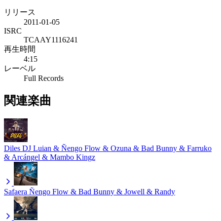
リリース
2011-01-05
ISRC
TCAAY1116241
再生時間
4:15
レーベル
Full Records
関連楽曲
Diles
DJ Luian & Ñengo Flow & Ozuna & Bad Bunny & Farruko
& Arcángel & Mambo Kingz
Safaera
Ñengo Flow & Bad Bunny & Jowell & Randy