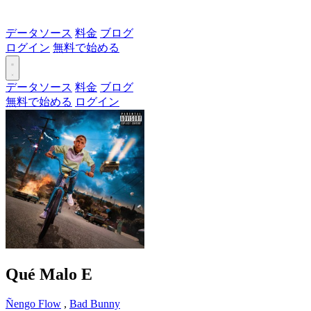
データソース
料金
ブログ
ログイン
無料で始める
データソース
料金
ブログ
無料で始める
ログイン
Qué Malo
E
Ñengo Flow
,
Bad Bunny