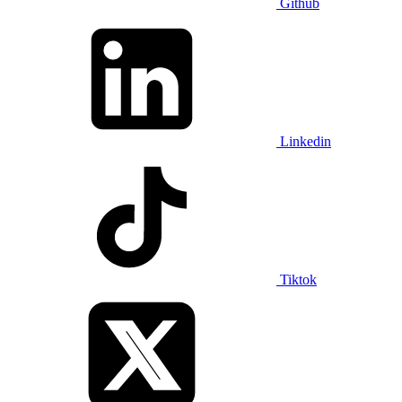
Github
Linkedin
Tiktok