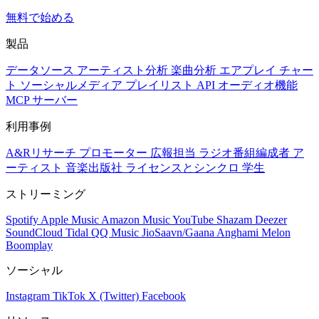
無料で始める
製品
データソース
アーティスト分析
楽曲分析
エアプレイ
チャー
ト
ソーシャルメディア
プレイリスト
API
オーディオ機能
MCP サーバー
利用事例
A&Rリサーチ
プロモーター
広報担当
ラジオ番組編成者
ア
ーティスト
音楽出版社
ライセンスとシンクロ
学生
ストリーミング
Spotify
Apple Music
Amazon Music
YouTube
Shazam
Deezer
SoundCloud
Tidal
QQ Music
JioSaavn/Gaana
Anghami
Melon
Boomplay
ソーシャル
Instagram
TikTok
X (Twitter)
Facebook