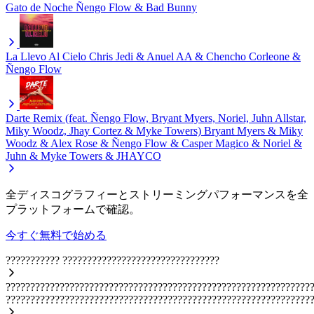
Gato de Noche
Ñengo Flow & Bad Bunny
La Llevo Al Cielo
Chris Jedi & Anuel AA & Chencho Corleone &
Ñengo Flow
Darte Remix (feat. Ñengo Flow, Bryant Myers, Noriel, Juhn Allstar,
Miky Woodz, Jhay Cortez & Myke Towers)
Bryant Myers & Miky
Woodz & Alex Rose & Ñengo Flow & Casper Magico & Noriel &
Juhn & Myke Towers & JHAYCO
全ディスコグラフィーとストリーミングパフォーマンスを全
プラットフォームで確認。
今すぐ無料で始める
???????????
????????????????????????????????
??????????????????????????????????????????????????????????????
??????????????????????????????????????????????????????????????