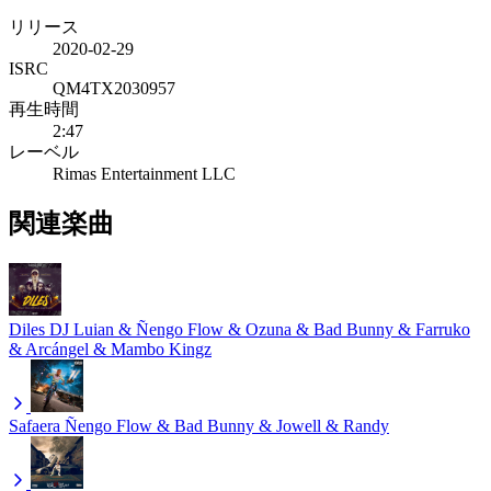
リリース
2020-02-29
ISRC
QM4TX2030957
再生時間
2:47
レーベル
Rimas Entertainment LLC
関連楽曲
Diles
DJ Luian & Ñengo Flow & Ozuna & Bad Bunny & Farruko
& Arcángel & Mambo Kingz
Safaera
Ñengo Flow & Bad Bunny & Jowell & Randy